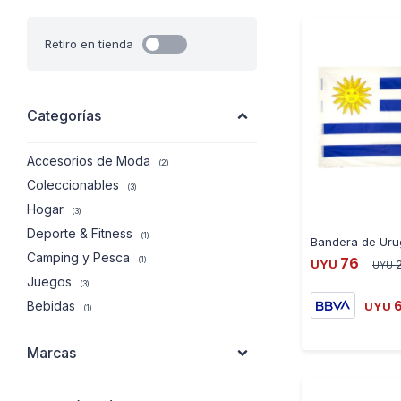
Retiro en tienda
Categorías
Accesorios de Moda
(2)
Coleccionables
(3)
Hogar
(3)
Deporte & Fitness
(1)
Camping y Pesca
76
(1)
UYU
UYU
Juegos
(3)
Bebidas
UYU
(1)
Marcas