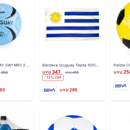
-
+
-
+
PELOTA URUGUAY SW1 NRO 2 CELESTE PE-URU1SW02-18 - CELESTE
Bandera Uruguay Tejida 150CM X 90CM
347
25
399
UYU
419
UYU
UYU
17
193
295
UYU