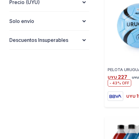
Precio
(UYU)
Solo envío
Descuentos Insuperables
227
UYU
UYU
43
UYU