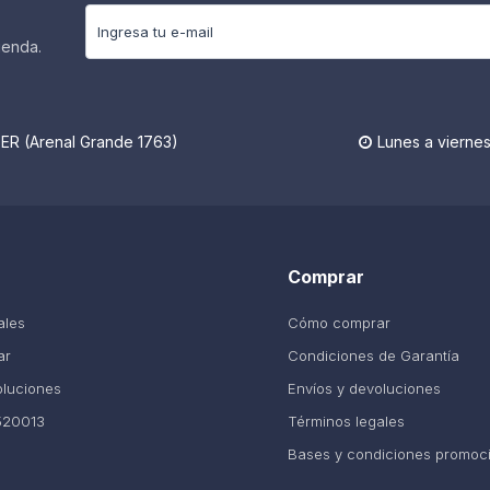
ienda.
R (Arenal Grande 1763)
Lunes a viernes

Comprar
ales
Cómo comprar
ar
Condiciones de Garantía
oluciones
Envíos y devoluciones
520013
Términos legales
Bases y condiciones promoc