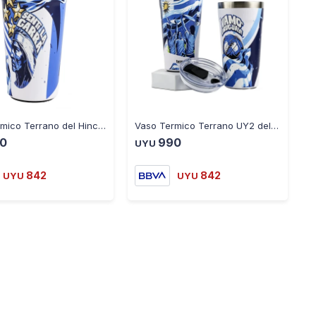
-
+
-
+
Vaso Térmico Terrano del Hincha Uruguay Acero Inoxidable 500ML
Vaso Termico Terrano UY2 del Hincha Uruguay Acero Inoxidable 500ML
0
990
UYU
842
842
UYU
UYU