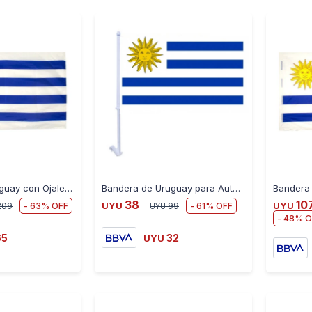
-
+
-
+
Bandera de Uruguay con Ojales Polyester 90X60CM
Bandera de Uruguay para Auto Polyester 30 cm X 45 cm
38
10
63
61
209
UYU
99
UYU
UYU
48
65
32
UYU