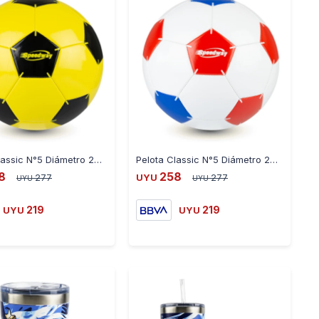
-
+
-
+
Pelota Classic N°5 Diámetro 22Cm - AMARILLO-NEGRO
Pelota Classic N°5 Diámetro 22CM - BLANCO-ROJO-AZUL
8
258
277
UYU
277
UYU
UYU
219
219
UYU
UYU