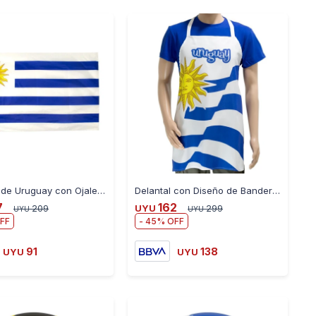
-
+
-
+
Bandera de Uruguay con Ojales Polyester 150X90CM
Delantal con Diseño de Bandera de Uruguay
7
162
209
UYU
299
UYU
UYU
45
91
138
UYU
UYU