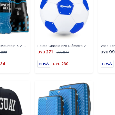
-
+
-
+
Pack Powerade Mountain X 2 + Frutas Tropicales X 1 y Mochila
Pelota Classic N°5 Diámetro 22CM - BLANCO-AZUL
271
99
288
UYU
277
UYU
UYU
234
230
UYU