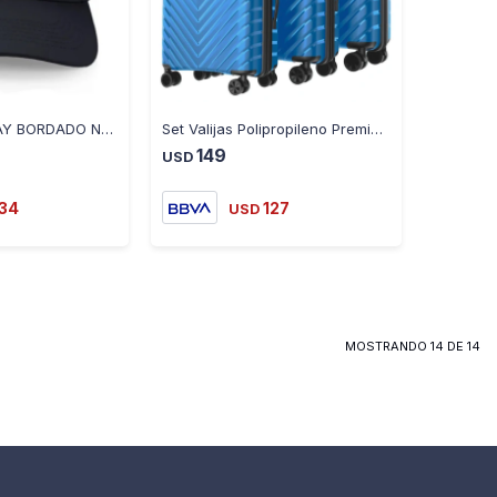
-
+
-
+
GORRO URUGUAY BORDADO NEGRO GU730-02
Set Valijas Polipropileno Premium 20" 24" 28" - CELESTE
149
USD
134
127
USD
MOSTRANDO
14
DE
14