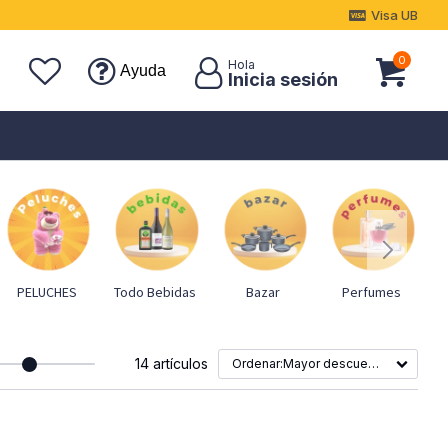
Visa UB
0
Ayuda
PELUCHES
Todo Bebidas
Bazar
Perfumes
M
14 artículos
Mayor descuento