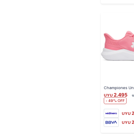
2.495
UYU
49
2
UYU
2
UYU