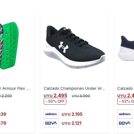
-
+
-
+
Canilleras Under Armour Flex Pro Shin Guard - VERDE
Calzado Championes Under Armour Phade RN3 Dama - NEGRO-BLANCO
2.495
2.
2.299
UYU
4.990
UYU
U
UYU
50
53
639
2.195
UYU
679
2.121
UYU