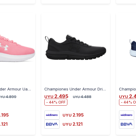
-
+
-
+
Championes Under Armour Ua W Phade Rn 3 Para Dama - ROSA
Championes Under Armour Drift Para Hombre - BLACK
2.495
2.
4.899
UYU
4.488
UYU
UYU
UYU
44
44
.195
2.195
UYU
.121
2.121
UYU