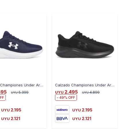
-
+
-
+
Calzado Championes Under Armour Phade Rn 3 Hombre - NAVY
Calzado Championes Under Armour W Phade RN3 Dama - NEGRO
495
2.495
5.399
UYU
4.899
UYU
UYU
49
2.195
2.195
UYU
UYU
2.121
2.121
UYU
UYU