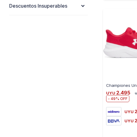
Descuentos Insuperables
2.495
UYU
49
2
UYU
2
UYU