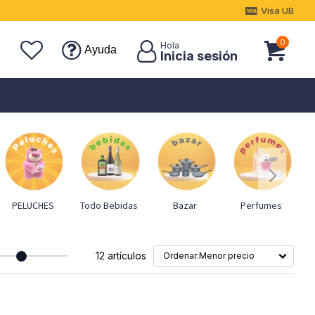
Visa UB
0
Ayuda
PELUCHES
Todo Bebidas
Bazar
Perfumes
M
12 artículos
Menor precio