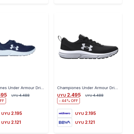
-
+
-
+
Championes Under Armour Drift Para Hombre - AZUL
Championes Under Armour Drift Para Hombre - BLACK
495
2.495
4.488
UYU
4.488
UYU
UYU
44
2.195
2.195
UYU
UYU
2.121
2.121
UYU
UYU