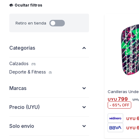
Ocultar filtros
Retiro en tienda
Categorías
Calzados
(11)
Deporte & Fitness
(1)
Marcas
799
UYU
UY
65
Precio
(UYU)
UYU
Solo envío
UYU