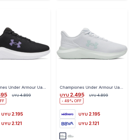
-
+
-
+
Championes Under Armour Ua W Phade Rn 3 Para Dama - BLACK
Championes Under Armour Ua W Phade Rn 3 Para Dama - GREY
495
2.495
4.899
UYU
4.899
UYU
UYU
49
2.195
2.195
UYU
UYU
2.121
2.121
UYU
UYU