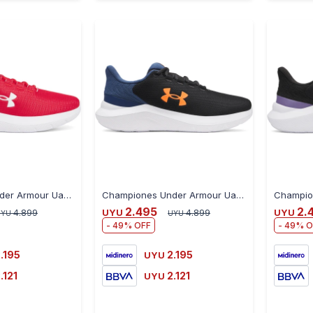
-
+
-
+
Championes Under Armour Ua Phade Rn 3 Para Hombre - ROJO
Championes Under Armour Ua Phade Rn 3 Para Hombre - BLACK
2.495
2.
4.899
UYU
4.899
UYU
UYU
UYU
49
49
.195
2.195
UYU
.121
2.121
UYU