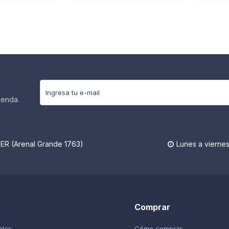
ienda.
R (Arenal Grande 1763)
Lunes a viernes

Comprar
ales
Cómo comprar