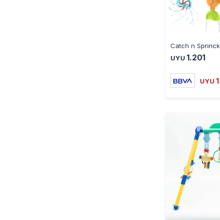
1.201
UYU
1
UYU