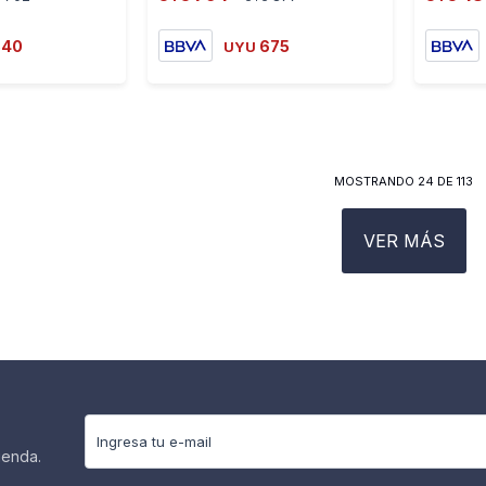
540
675
UYU
MOSTRANDO
24
DE
113
VER MÁS
ienda.