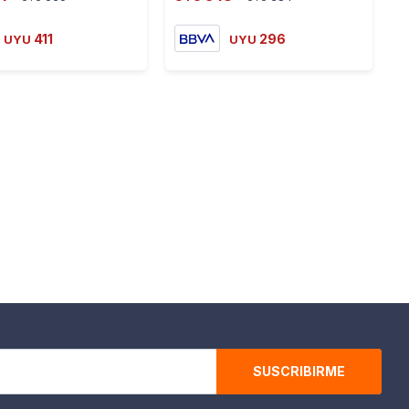
411
296
UYU
UYU
SUSCRIBIRME