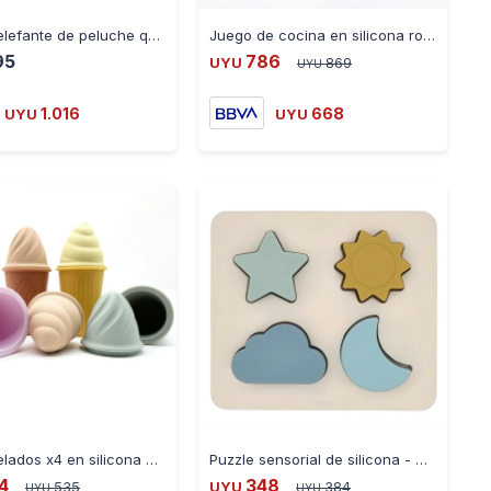
-
+
-
+
Velador elefante de peluche que respira 83588
Juego de cocina en silicona rosa 0871
95
786
UYU
869
UYU
1.016
668
UYU
UYU
-
+
-
+
Set de helados x4 en silicona 0829
Puzzle sensorial de silicona - Cielo 1040003
4
348
535
UYU
384
UYU
UYU