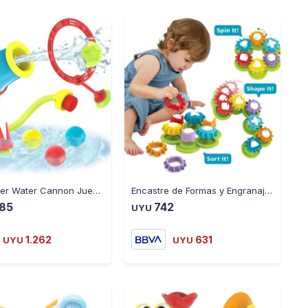
-
+
-
+
Ball Blaster Water Cannon Juego de Baño Yookidoo - MULTICOLOR
Encastre de Formas y Engranajes Shape N Spin Yookidoo +12 Me - MULTICOLOR
485
742
UYU
1.262
631
UYU
UYU