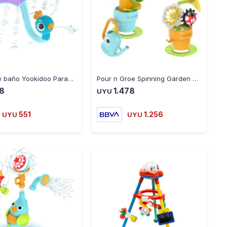
-
+
-
+
Juego de baño Yookidoo Paragua Fill n Rain Paeacock - MULTICOLOR
Pour n Groe Spinning Garden Juego de Baño Yookidoo - MULTICOLOR
8
1.478
UYU
551
1.256
UYU
UYU