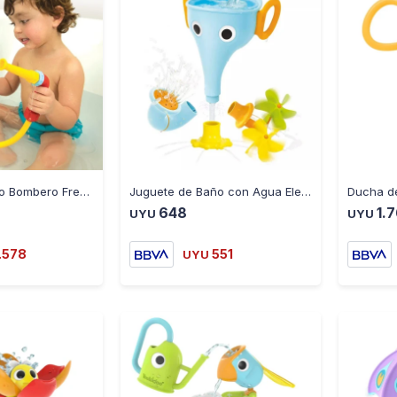
-
+
-
+
Juguete de Baño Bombero Freddy Spray N Sprinkle Yookidoo de - MULTICOLOR
Juguete de Baño con Agua Elefante FunElefun Fill N Sprinkle - MULTICOLOR
648
1.
UYU
UYU
.578
551
UYU