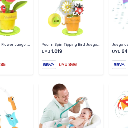
-
+
-
+
Peek-a-Bee Tub Flower Juego de Baño Yookidoo - MULTICOLOR
Pour n Spin Tipping Bird Juego de Baño Yookidoo - MULTICOLOR
1.019
64
UYU
UYU
785
866
UYU