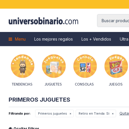
Menu
Los mejores regalos
Los + Vendidos
Ultra
TENDENCIAS
JUGUETES
CONSOLAS
JUEGOS
PRIMEROS JUGUETES
Quitar
Filtrando por:
Primeros juguetes
Retiro en Tienda:
Si
Ocultar filtros