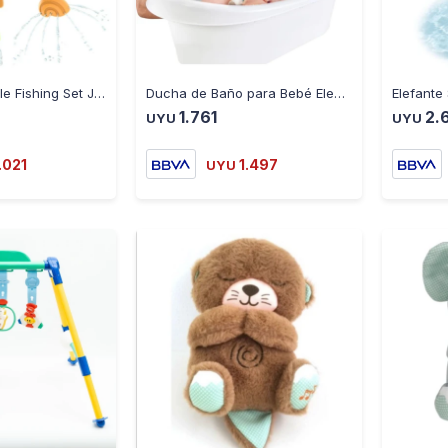
-
+
-
+
Catch n Sprinckle Fishing Set Juego de Baño Yookidoo - MULTICOLOR
Ducha de Baño para Bebé Elephant Baby Shower Yookidoo de 0 a - MULTICOLOR
1.761
2.
UYU
UYU
.021
1.497
UYU