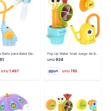
-
+
-
+
Ducha de Baño para Bebé Elephant Baby Shower Yookidoo de 0 a - MULTICOLOR
Pop Up Water Snail Juego de Baño Yookidoo - MULTICOLOR
761
924
UYU
1.497
785
UYU
UYU