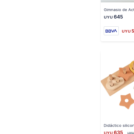
645
UYU
UYU
635
UYU
UY