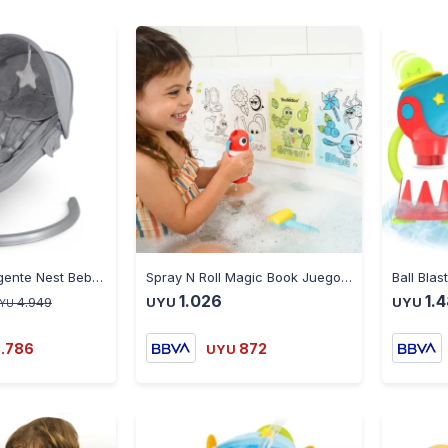
-
+
-
+
Mecedora Inteligente Nest Bebesit con Bluetooth - GRIS
Spray N Roll Magic Book Juego de Baño Yookidoo - MULTICOLOR
1.026
1.
4.949
UYU
UYU
YU
3.786
872
UYU