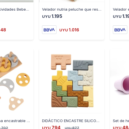
-
+
-
+
Gimnasio de Actividades Bebedue
Velador nutria peluche que respira 83488
1.195
1.1
UYU
UYU
548
1.016
UYU
-
+
-
+
Didáctico silicona encastrable con agujeritos 5010001
DIDÁCTICO ENCASTRE SILICONA KDE27
794
48
702
UYU
877
UYU
U
UYU