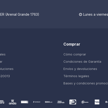
R (Arenal Grande 1763)
Lunes a viernes

Comprar
ales
Cómo comprar
ar
Condiciones de Garantía
oluciones
Envíos y devoluciones
520013
Términos legales
Bases y condiciones promoc