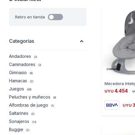
Retiro en tienda
Categorías
Andadores
(3)
Caminadores
(3)
Gimnasio
(9)
Hamacas
(2)
Juegos
4.454
(49)
UYU
U
Peluches y muñecos
(9)
Alfombras de juego
UYU
(1)
Saltarines
(2)
Sonajeros
(13)
Buggie
(2)