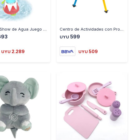
-
+
-
+
Elefante Show de Agua Juego de Baño Yookidoo - MULTICOLOR
Centro de Actividades con Proyector de Luz Giratorio
693
599
UYU
2.289
509
UYU
UYU