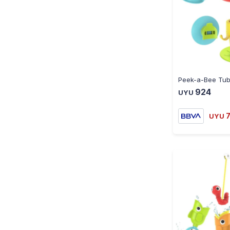
924
UYU
UYU