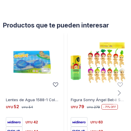
Productos que te pueden interesar
Lentes de Agua 1588-1 Colores Surtidos
Figura Sonny Ángel Bebé Sorpresa Frutal Series
52
79
UYU
54
UYU
279
71
UYU
UYU
42
63
UYU
UYU