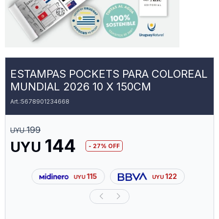
ESTAMPAS POCKETS PARA COLOREAL
MUNDIAL 2026 10 X 150CM
5678901234668
199
UYU
144
UYU
27
115
122
UYU
UYU