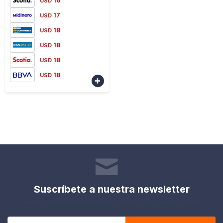
16
USD
17
USD
18
USD
18
USD
18
USD
18
USD

Suscríbete a nuestra newsletter
Recibe todas las novedades y ofertas de nuestra tienda.