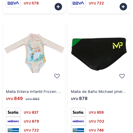
578
722
UYU
UYU


-
+
-
+
Malla Entera Infantil Frozen Manga Larga - BEIGE
Malla de Baño Michael phelps Hombre Team Splice Brief - VERDE-NEGRO
849
878
UYU
992
UYU
UYU
637
659
UYU
UYU
679
702
UYU
UYU
722
746
UYU
UYU