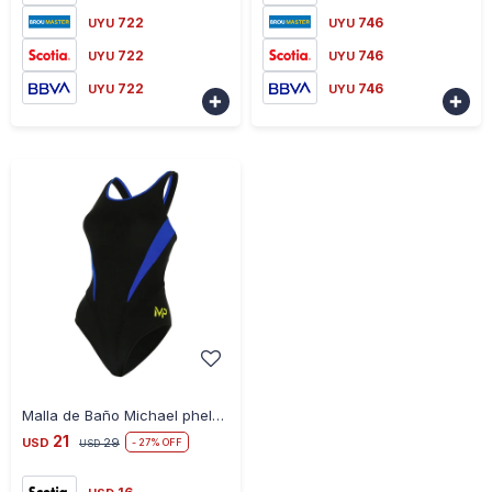
722
746
UYU
UYU
722
746
UYU
UYU
722
746
UYU
UYU


-
+
Malla de Baño Michael phelps Team Splice Comp Back Uv 50+ - AZUL-NEGRO
21
USD
29
27
USD