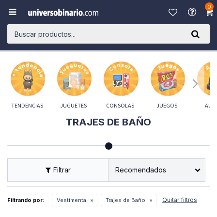
0

TENDENCIAS
JUGUETES
CONSOLAS
JUEGOS
AUD
TRAJES DE BAÑO
Recomendados
Quitar filtros
Filtrando por:
Vestimenta
Trajes de Baño