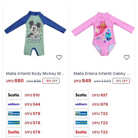
-
+
-
+
Malla Infantil Body Mickey Manga Larga - AZUL-CELESTE
Malla Entera Infantil Gabby Manga Larga - ROSA
680
849
UYU
836
UYU
1.043
18
18
UYU
UYU
510
637
UYU
UYU
544
679
UYU
UYU
578
722
UYU
UYU
578
722
UYU
UYU
578
722
UYU
UYU