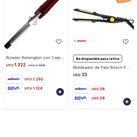
-
+
-
+
Rizador Remington con Cepillo, Rojo CI11A19 - ROJO
No disponible para retiro
1.322
UYU
1.456
UYU
Moldeador de Pelo Bosch PHS1151 Style To Go
33
USD
1.292
UYU
1.124
UYU
26
USD

28
USD
