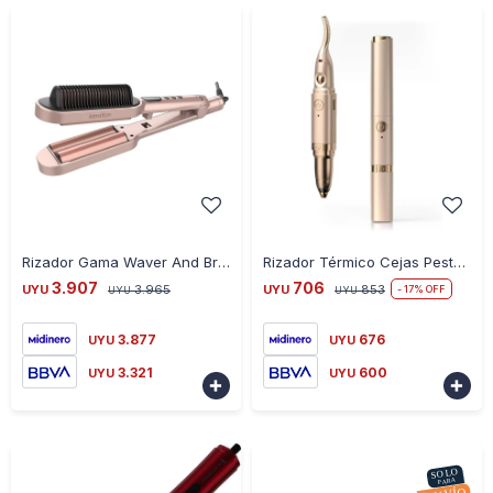
-
+
-
+
Rizador Gama Waver And Brush
Rizador Térmico Cejas Pestañas Recargable
3.907
706
UYU
3.965
UYU
853
17
UYU
UYU
3.877
676
UYU
UYU
3.321
600
UYU
UYU

