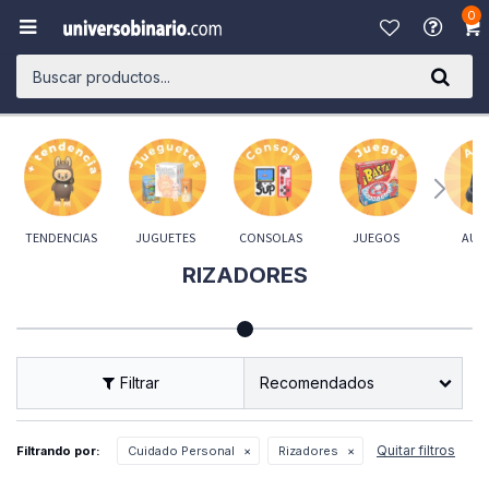
0

TENDENCIAS
JUGUETES
CONSOLAS
JUEGOS
AUD
RIZADORES
Recomendados
Quitar filtros
Filtrando por:
Cuidado Personal
Rizadores