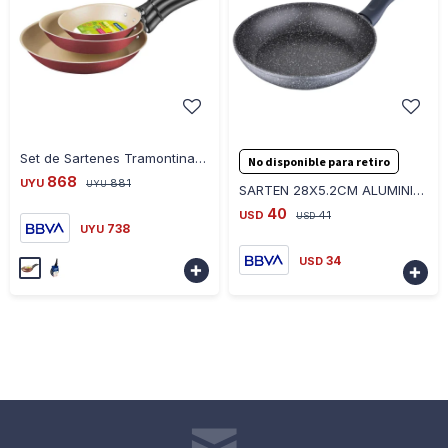
-
+
-
+
Set de Sartenes Tramontina Turim 3 Piezas 16CM-20CM-24CM - ROJO
No disponible para retiro
868
UYU
881
UYU
SARTEN 28X5.2CM ALUMINIO FORJADO INDU ORION BERGNE - NEGRO
40
USD
41
USD
738
UYU
34
USD

