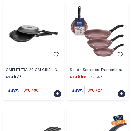
-
+
-
+
OMELETERA 20 CM GRIS LINEA MAGNIFIC 12126068172
Set de Sartenes Tramontina Linz 3 Piezas 16/20/24cm - ROSA
577
855
UYU
UYU
867
UYU
490
727
UYU
UYU

