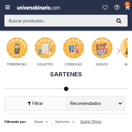
0

TENDENCIAS
JUGUETES
CONSOLAS
JUEGOS
AUD
SARTENES
Recomendados
Quitar filtros
Filtrando por:
Bazar
Sartenes