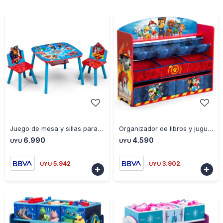
-
+
-
+
Juego de mesa y sillas para niños Paw Patrol - AZUL
Organizador de libros y juguetes Deluxe Paw Patrol - ROJO
6.990
4.590
UYU
UYU
5.942
3.902
UYU
UYU

