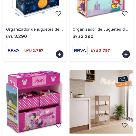
-
+
-
+
Organizador de juguetes de Sistema Solar 6 contenedores - AZUL
Organizador de Juguetes de Princesas Disney de 6 contenedor - SALMON
3.290
3.290
UYU
UYU
2.797
2.797
UYU
UYU


-
+
-
+