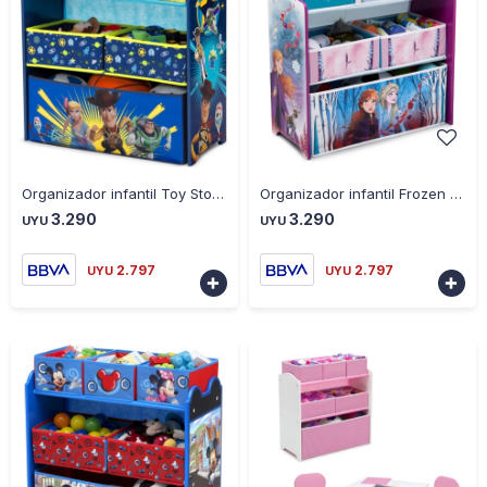
-
+
-
+
Organizador infantil Toy Story de 6 contenedores - AZUL
Organizador infantil Frozen de 6 contenedores - CELESTE
3.290
3.290
UYU
UYU
2.797
2.797
UYU
UYU

