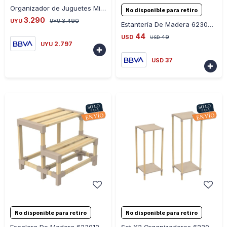
Organizador de Juguetes Minnie Disney 6 Contenedores - ROSA-FUSCIA
No disponible para retiro
3.290
UYU
3.490
UYU
Estantería De Madera 623006 3 Contenedores 95X26X39Cms Ub - BEIGE
44
USD
49
USD
2.797
UYU

37
USD

-
+
-
+
No disponible para retiro
No disponible para retiro