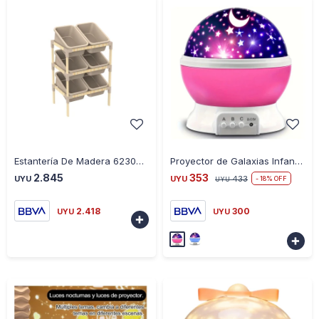
-
+
-
+
Estantería De Madera 623008 6 Contenedores 90X55X39Cms Ub - BEIGE
Proyector de Galaxias Infantil 360 - ROSA
2.845
353
UYU
UYU
433
18
UYU
2.418
300
UYU
UYU

