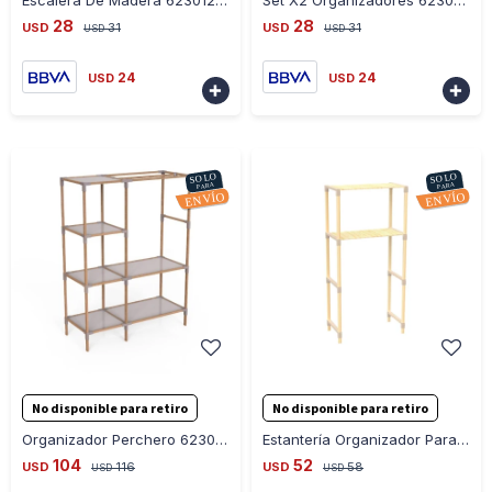
Escalera De Madera 623012 2 Niveles 38X3939Cm Ub - BEIGE
Set X2 Organizadores 623011 48X28X25Cms Y 59X28X25Cms Ub - BEIGE
28
28
USD
31
USD
31
USD
USD
24
24
USD
USD


-
+
-
+
No disponible para retiro
No disponible para retiro
Organizador Perchero 623010 3 Niveles 155X47X111Cms Ub - BEIGE
Estantería Organizador Para Lavarropas 127X33X66Cms Ub - BEIGE
104
52
USD
116
USD
58
USD
USD