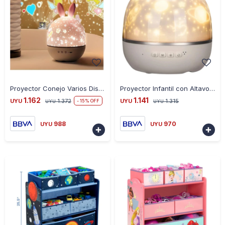
-
+
-
+
Proyector Conejo Varios Diseños Música Batería Recargable - BLANCO
Proyector Infantil con Altavoz con Bluetooth - BLANCO
1.162
1.141
UYU
1.372
UYU
1.315
15
UYU
UYU
988
970
UYU
UYU

