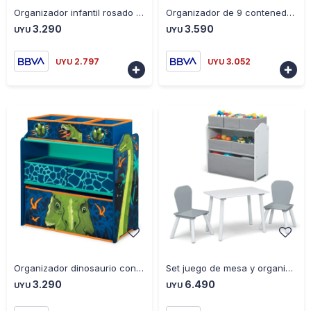
Organizador infantil rosado de 6 contenedores - ROSADO
Organizador de 9 contenedores de plástico rosado y fucsia - ROSA-BLANCO
3.290
3.590
UYU
UYU
2.797
3.052
UYU
UYU


-
+
-
+
Organizador dinosaurio con 6 compartimentos - AZUL
Set juego de mesa y organizador infantil gris/gris oscuro - GRIS
3.290
6.490
UYU
UYU