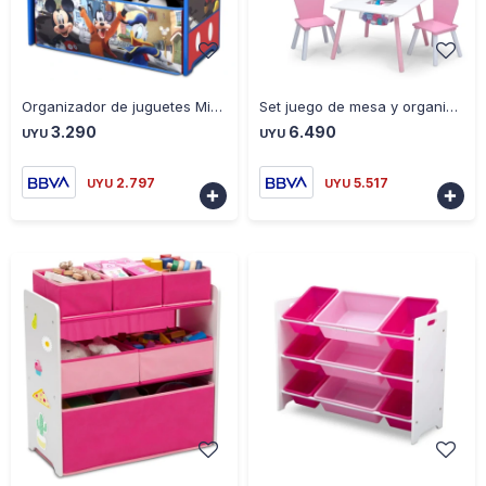
-
+
-
+
Organizador de juguetes Mickey Mouse de 6 contenedores - AZUL
Set juego de mesa y organizador infantil 6 contenedores rosa - ROSADO
3.290
6.490
UYU
UYU
2.797
5.517
UYU
UYU


-
+
-
+