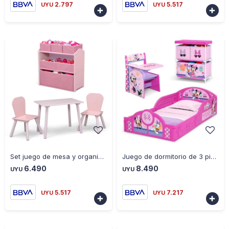
2.797
5.517
UYU
UYU


-
+
-
+
Set juego de mesa y organizador infantil 6 contenedores rosa - ROSADO
Juego de dormitorio de 3 piezas de Minnie Mouse para niños - ROSADO
6.490
8.490
UYU
UYU
5.517
7.217
UYU
UYU

