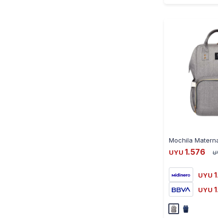
1.576
UYU
U
1
UYU
1
UYU