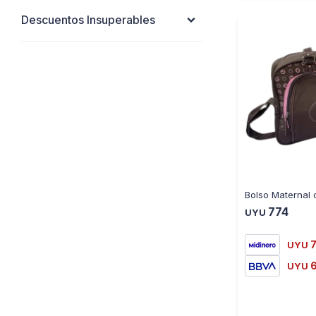
Descuentos Insuperables
774
UYU
UYU
UYU