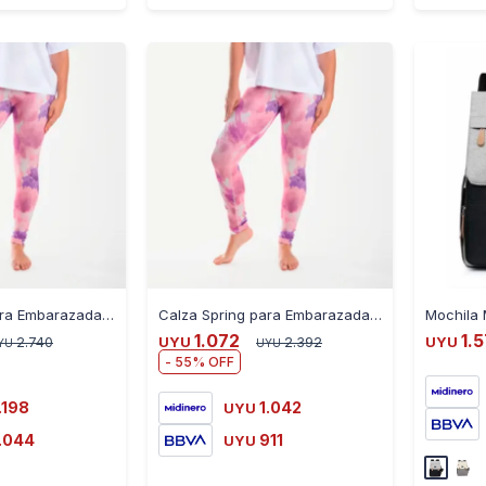
-
+
-
+
Calza Spring para Embarazadas Varios Modelos - FUCSIA-ROSA
Calza Spring para Embarazadas Largo 3/4 Varios Modelos - FUCSIA-ROSA
1.072
1.
2.740
UYU
2.392
UYU
YU
UYU
55
.198
1.042
UYU
.044
911
UYU