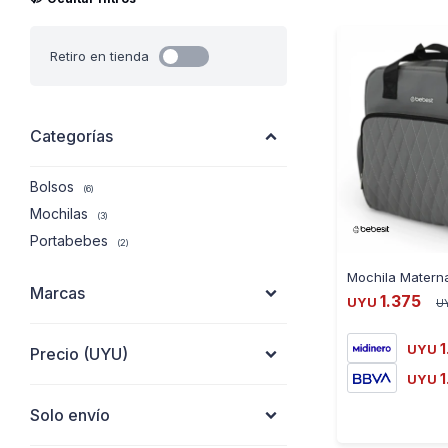
Retiro en tienda
Categorías
Bolsos
(6)
Mochilas
(3)
Portabebes
(2)
Marcas
1.375
UYU
U
1
UYU
Precio
(UYU)
1
UYU
Solo envío