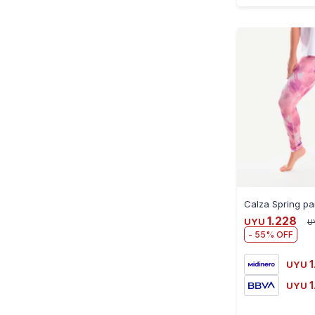
1.228
UYU
U
55
1
UYU
1
UYU