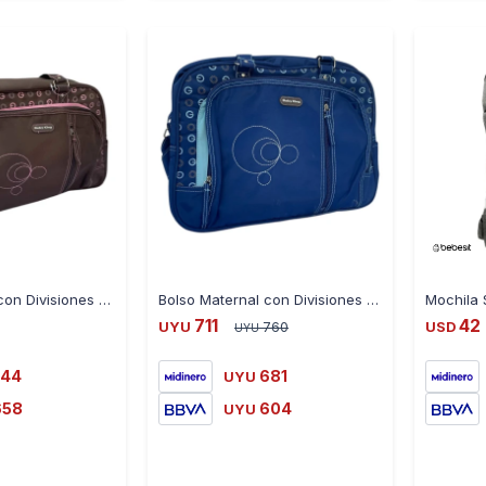
-
+
-
+
Bolso Maternal con Divisiones y Cambiador C860 - MARRON
Bolso Maternal con Divisiones y Cambiador C860 - AZUL
711
42
UYU
760
USD
UYU
744
681
UYU
658
604
UYU