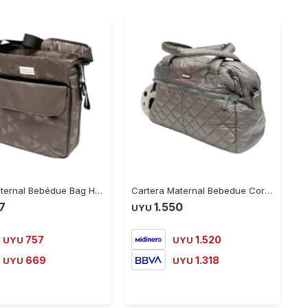
-
+
-
+
Bolso Maternal Bebédue Bag Harvard Delta - GRIS
Cartera Maternal Bebedue Corina
7
1.550
UYU
757
1.520
UYU
UYU
669
1.318
UYU
UYU