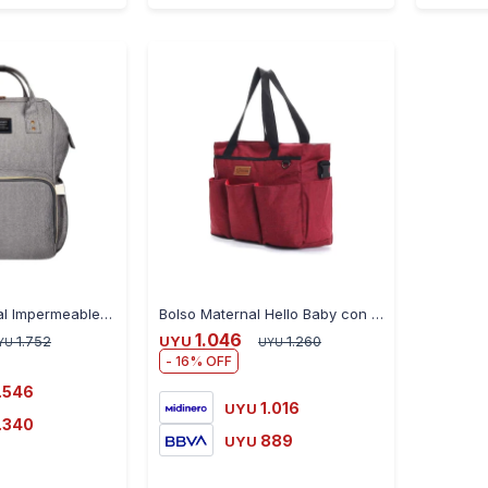
-
+
-
+
Mochila Maternal Impermeable con Bolsillos - GRIS
Bolso Maternal Hello Baby con Cambiador y Reparticiones - ROJO
1.046
1.752
UYU
1.260
YU
UYU
16
.546
1.016
UYU
.340
889
UYU