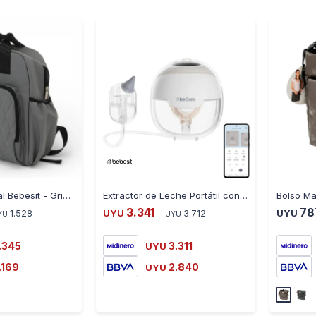
-
+
-
+
Mochila Maternal Bebesit - Gris - GRIS
Extractor de Leche Portátil con App BeCare + Aspirador Nasal - BLANCO
3.341
78
1.528
UYU
3.712
UYU
YU
UYU
.345
3.311
UYU
.169
2.840
UYU