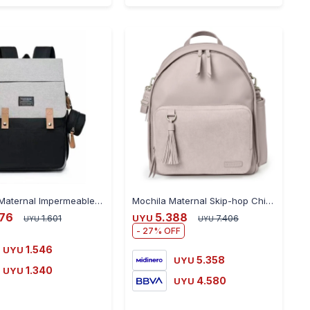
-
+
-
+
Mochila Maternal Impermeable con Bolsillo Térmico 8220 - GRIS-NEGRO
Mochila Maternal Skip-hop Chic - GRIS
576
5.388
1.601
UYU
7.406
UYU
UYU
27
1.546
UYU
5.358
UYU
1.340
UYU
4.580
UYU