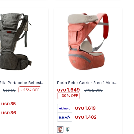
-
+
-
+
Mochila Silla Portabebe Bebesit CY019 Hip Seat 6 en 1
Porta Bebe Carrier 3 en 1 Aiebao - CORAL
1.649
25
56
UYU
2.366
USD
UYU
30
35
USD
1.619
UYU
36
USD
1.402
UYU