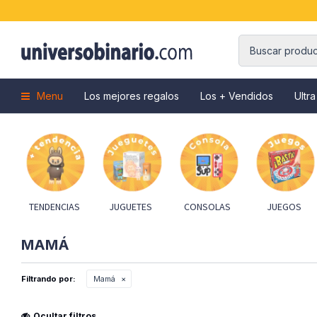
Menu
Los mejores regalos
Los + Vendidos
Ultra
TENDENCIAS
JUGUETES
CONSOLAS
JUEGOS
MAMÁ
Filtrando por:
Mamá
Ocultar filtros