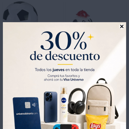

-
+
-
+
Pelota Popera Kassel Kids Ks-popkids
Fabrica de Pop Perro Popero Kassel Popkids
1.643
1.236
UYU
2.025
UYU
2.299
UYU
UYU
18
46
1.150
865
UYU
UYU
1.397
1.051
UYU
UYU

