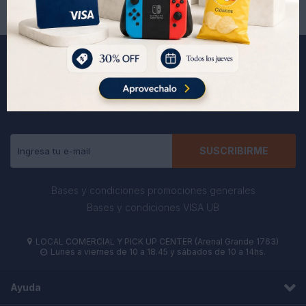
Suscríbete a nuestra newsletter
Recibe todas las novedades y ofertas de nuestra tienda.
SUSCRIBIRME
Bases y condiciones promociones generales
Bases y condiciones VISA UB
LOCAL COMERCIAL Y PICK UP CENTER (Arenal Grande 1763)

Lunes a viernes de 10 a 18.45 y sábados de 10 a 14hs.

Ayuda