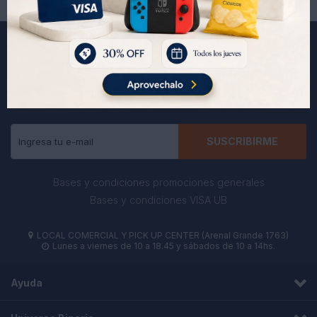
Suscríbete a nuestra newsletter
Recibe todas las novedades y ofertas de nuestra tienda.
SUSCRIBIRME
Bases y condiciones promociones generales
Bases y condiciones VISA UB
LOCAL COMERCIAL Y PICK UP CENTER (Arenal Grande 1763)

Lunes a viernes de 10 a 18.45 y sábados de 10 a 14hs.

Ayuda