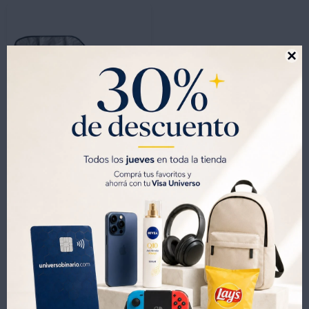

-
+
Cambiador portatil Little ones Gris con estuche
650
UYU
761
UYU
455
UYU
553
UYU
