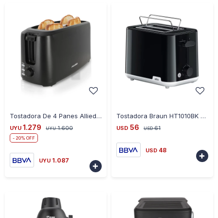
-
+
-
+
Tostadora De 4 Panes Allied Al-To4S 1450W Universo Binario - NEGRO
Tostadora Braun HT1010BK 900W
1.279
56
UYU
1.600
USD
61
UYU
USD
20
48
USD

1.087
UYU
