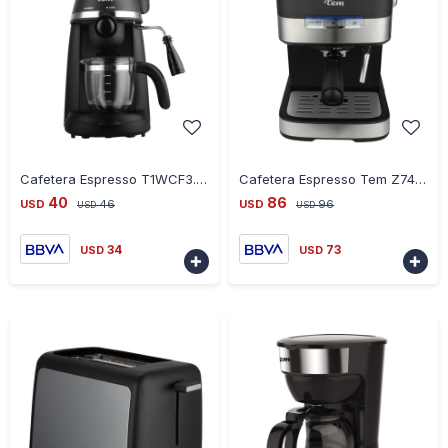
-
+
-
+
Cafetera Espresso T1WCF3.5B Z7402 3.5 Bar
Cafetera Espresso Tem Z7403 T1WCF20BS 20BAR
40
86
USD
46
USD
96
USD
USD
34
73
USD
USD

