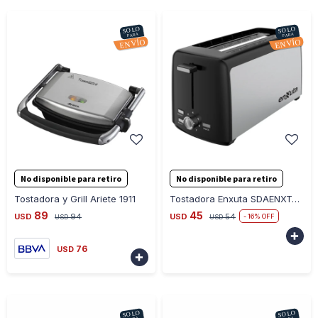
-
+
-
+
No disponible para retiro
No disponible para retiro
Tostadora y Grill Ariete 1911
Tostadora Enxuta SDAENXT7023 4 Panes
89
45
USD
94
USD
54
16
USD
USD

76
USD
