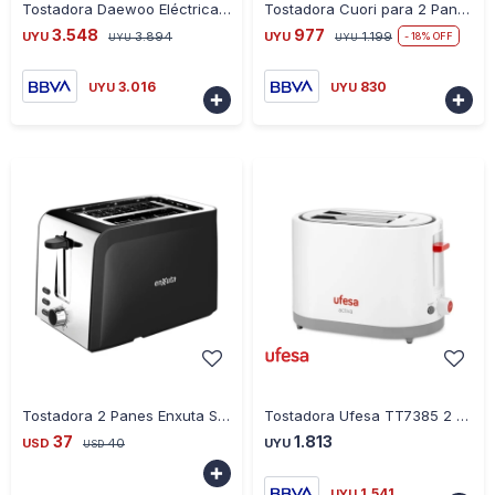
Tostadora Daewoo Eléctrica Doble 4 Panes
Tostadora Cuori para 2 Panes Tostapane 750W
3.548
977
UYU
3.894
UYU
1.199
18
UYU
UYU
3.016
830
UYU
UYU


-
+
-
+
Tostadora 2 Panes Enxuta SDAENXT280
Tostadora Ufesa TT7385 2 Ranuras 800W
37
1.813
USD
40
UYU
USD

1.541
UYU