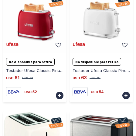
-
+
-
+
No disponible para retiro
No disponible para retiro
Tostador Ufesa Classic Pinup Red - ROJO
Tostador Ufesa Classic Pinup White - BLANCO
61
63
USD
70
USD
70
USD
USD
52
54
USD
USD

