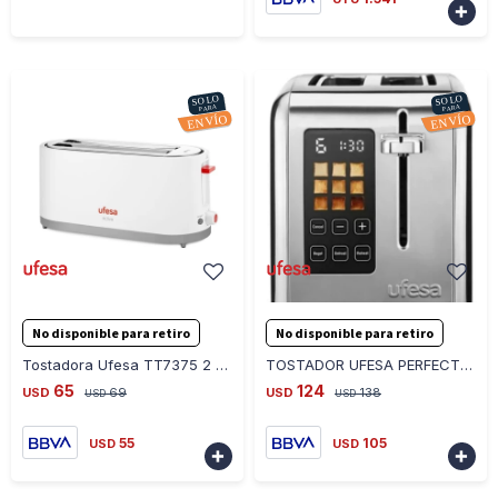

-
+
-
+
No disponible para retiro
No disponible para retiro
Tostadora Ufesa TT7375 2 Ranuras 1400 W
TOSTADOR UFESA PERFECT TOASTER DIG. 2 RANURAS - ACERO-INOXIDABLE
65
124
USD
69
USD
138
USD
USD
55
105
USD
USD

