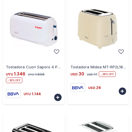
-
+
-
+
Tostadora Cuori Saporo 4 Panes 1300W
Tostadora Midea MT-RP2L18W2 800W
1.346
30
UYU
1.609
USD
41
26
UYU
USD
16
26
USD

1.144
UYU
