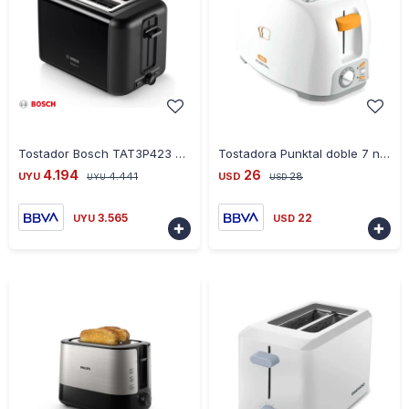
-
+
-
+
Tostador Bosch TAT3P423 Designline Negro - NEGRO
Tostadora Punktal doble 7 niveles de tostado 800w
4.194
26
UYU
4.441
USD
28
UYU
USD
3.565
22
UYU
USD

