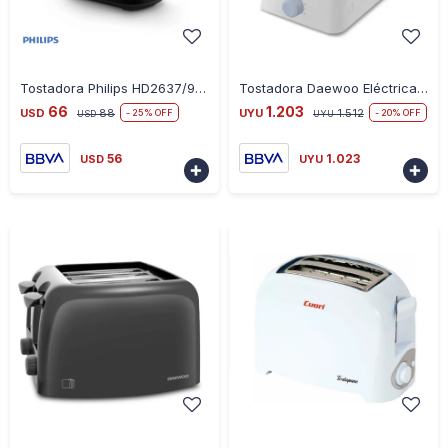
-
+
-
+
Tostadora Philips HD2637/90 2 Panes
Tostadora Daewoo Eléctrica Ranuras Anchas
66
1.203
USD
88
UYU
1.512
25
20
USD
UYU
56
1.023
USD
UYU


-
+
-
+