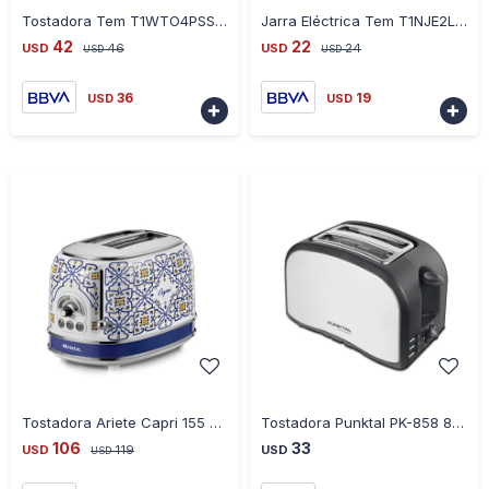
-
+
-
+
Tostadora Tem T1WTO4PSS 4 Panes 1600W
Jarra Eléctrica Tem T1NJE2LSS 1.7L 2000W
42
22
USD
46
USD
24
USD
USD
36
19
USD
USD


-
+
-
+
Tostadora Ariete Capri 155 2 Panes 810W
Tostadora Punktal PK-858 800W
106
33
USD
119
USD
USD