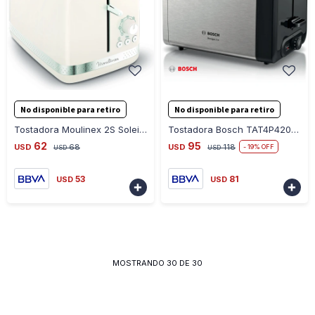
-
+
-
+
No disponible para retiro
No disponible para retiro
Tostadora Moulinex 2S Soleil Ivory LT300A10
Tostadora Bosch TAT4P420 Designline Acero Inoxidable 970W
62
95
USD
68
USD
118
19
USD
USD
53
81
USD
USD


MOSTRANDO
30
DE
30