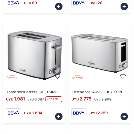
90
28
USD
USD


-
+
-
+
Tostadora Kassel KS-TSINOX1 Acero Inoxidable 2 Panes
Tostadora KASSEL KS-TSINOX2 Acero Inoxidable 4 Panes
1.981
2.775
UYU
2.387
UYU
2.999
17
UYU
UYU
1.684
2.359
UYU
UYU

