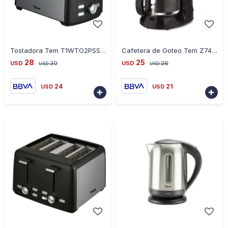
-
+
-
+
Tostadora Tem T1WTO2PSS7500 2 Panes
Cafetera de Goteo Tem Z7400 T1WCF900W 900W
28
25
USD
30
USD
26
USD
USD
24
21
USD
USD

