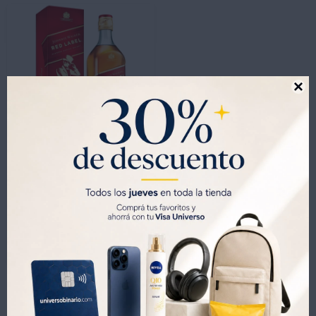

-
+
Whisky Johnnie Walker Red Label 1LT sin Estuche
1.399
UYU
979
UYU
1.189
UYU
