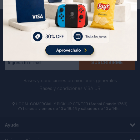
Suscríbete a nuestra newsletter
Recibe todas las novedades y ofertas de nuestra tienda.
SUSCRIBIRME
Bases y condiciones promociones generales
Bases y condiciones VISA UB
LOCAL COMERCIAL Y PICK UP CENTER (Arenal Grande 1763)

Lunes a viernes de 10 a 18.45 y sábados de 10 a 14hs.

Ayuda