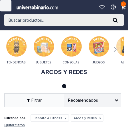
0

TENDENCIAS
JUGUETES
CONSOLAS
JUEGOS
AUD
ARCOS Y REDES
Recomendados
Filtrando por:
Deporte & Fitness
Arcos y Redes
Quitar filtros