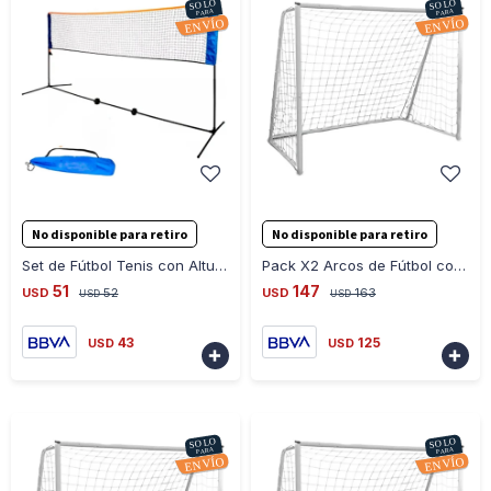
-
+
-
+
No disponible para retiro
No disponible para retiro
Set de Fútbol Tenis con Altura Regulable - AZUL-NARANJA
Pack X2 Arcos de Fútbol con Red 150CM X 100CM - BLANCO
51
147
USD
52
USD
163
USD
USD
43
125
USD
USD

