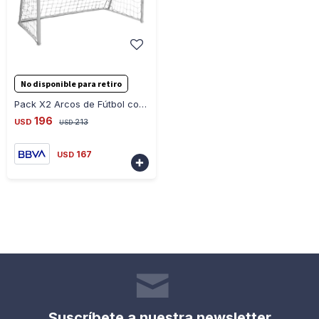
-
+
No disponible para retiro
Pack X2 Arcos de Fútbol con Red 200CM X 150CM - BLANCO
196
USD
213
USD
167
USD

Suscríbete a nuestra newsletter