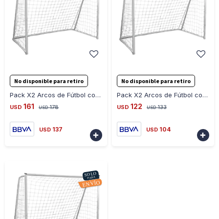
-
+
-
+
No disponible para retiro
No disponible para retiro
Pack X2 Arcos de Fútbol con Red 180CM X 120CM - BLANCO
Pack X2 Arcos de Fútbol con Red 120CM X 80CM - BLANCO
161
122
USD
178
USD
133
USD
USD
137
104
USD
USD

