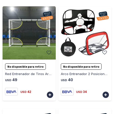
-
+
-
+
No disponible para retiro
No disponible para retiro
Red Entrenador de Tiros Arco Fútbol 5 300x175cm K-159 Ub - NEGRO-AMARILLO
Arco Entrenador 2 Posiciones 120x80x80cm 210D/K-566 Ub - NEGRO-ROJO
49
40
USD
USD
42
34
USD
USD

