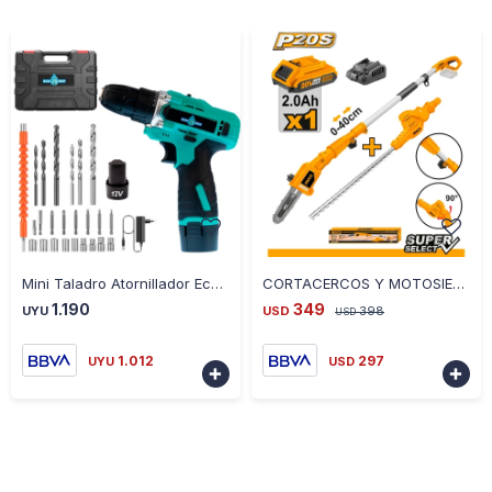
-
+
-
+
Mini Taladro Atornillador Ecodrop 10MM 12V
CORTACERCOS Y MOTOSIERRA DE ALTURA INGCO CPTS201681 20V
1.190
349
UYU
USD
398
USD
1.012
297
UYU
USD

