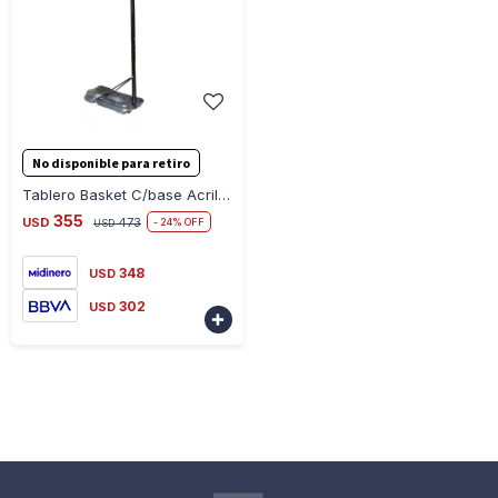
-
+
No disponible para retiro
Tablero Basket C/base Acrilico Adulto 3.05M
355
USD
473
24
USD
348
USD
302
USD
