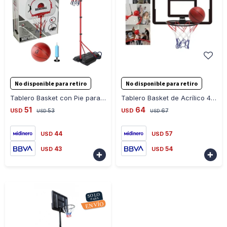
-
+
-
+
No disponible para retiro
No disponible para retiro
Tablero Basket con Pie para Niño Altura 2.01mts - BLANCO-ROJO
Tablero Basket de Acrílico 40x60cm - NEGRO
51
64
USD
53
USD
67
USD
USD
44
57
USD
USD
43
54
USD
USD

