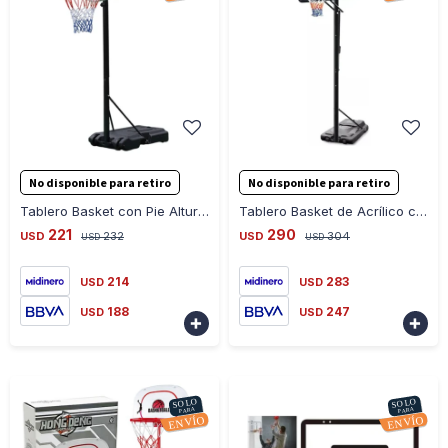
-
+
-
+
No disponible para retiro
No disponible para retiro
Tablero Basket con Pie Altura 3.05mts - BLANCO-ROJO
Tablero Basket de Acrílico con Base para Adulto 305CM - NEGRO
221
290
USD
232
USD
304
USD
USD
214
283
USD
USD
188
247
USD
USD

