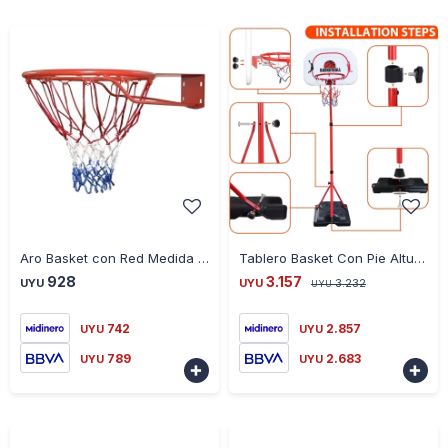
-
+
-
+
Aro Basket con Red Medida Oficial Diámetro 45CM - ROJO
Tablero Basket Con Pie Altura 2.40mts - BLANCO-ROJO
928
3.157
UYU
UYU
3.232
UYU
742
2.857
UYU
UYU
789
2.683
UYU
UYU

