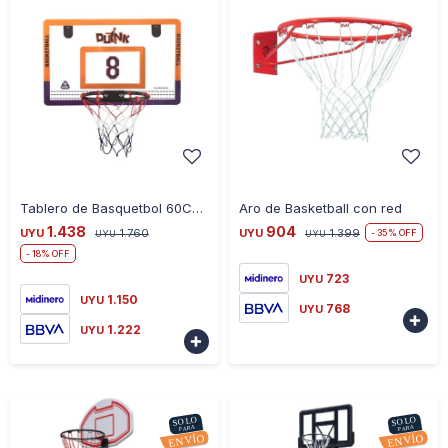
-
+
-
+
Tablero de Basquetbol 60CM X 40CM
Aro de Basketball con red
1.438
904
UYU
1.760
UYU
1.399
35
UYU
UYU
18
723
UYU
1.150
UYU
768
UYU

1.222
UYU
