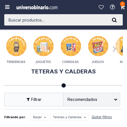
0

TENDENCIAS
JUGUETES
CONSOLAS
JUEGOS
AUD
TETERAS Y CALDERAS
Recomendados
Quitar filtros
Filtrando por:
Bazar
Teteras y Calderas