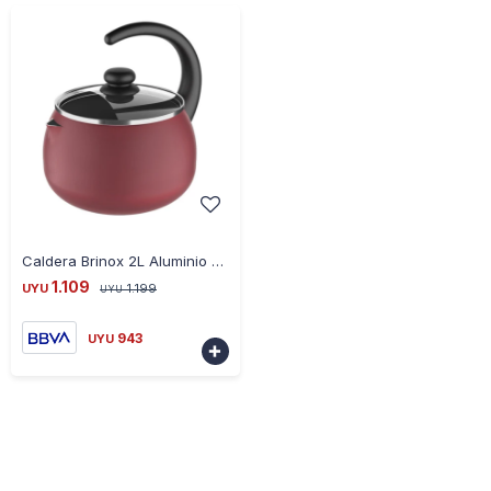
-
+
Caldera Brinox 2L Aluminio con Tapa Vidrio Chilli Cherry
1.109
UYU
1.199
UYU
943
UYU
