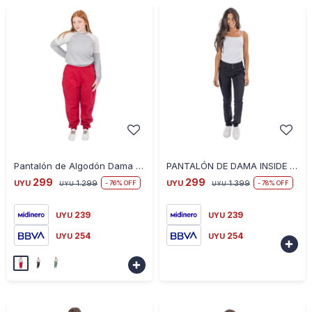
-
+
-
+
Pantalón de Algodón Dama Habana Plus - ROJO
PANTALÓN DE DAMA INSIDE - NEGRO
299
299
UYU
1.299
UYU
1.399
76
78
UYU
UYU
239
239
UYU
UYU
254
254
UYU
UYU

