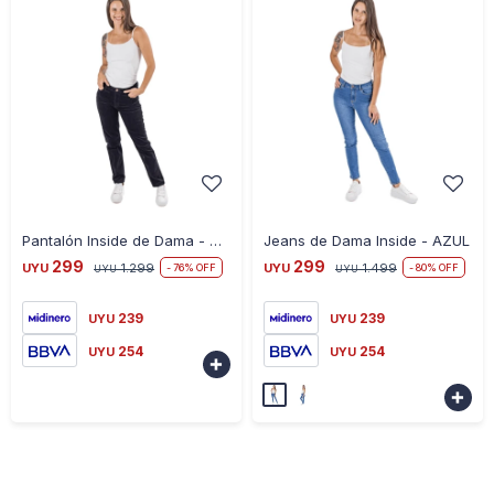
-
+
-
+
Pantalón Inside de Dama - NEGRO
Jeans de Dama Inside - AZUL
299
299
UYU
1.299
UYU
1.499
76
80
UYU
UYU
239
239
UYU
UYU
254
254
UYU
UYU

