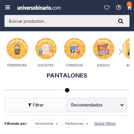
0

TENDENCIAS
JUGUETES
CONSOLAS
JUEGOS
AUD
PANTALONES
Recomendados
Quitar filtros
Filtrando por:
Vestimenta
Pantalones