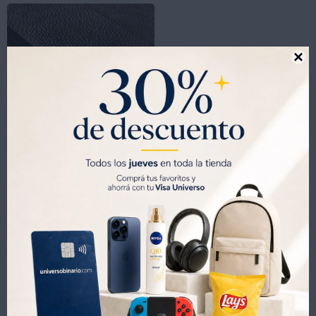

-
+
Protector de Esquinas Nuby N120109 Goma Eva - MARRON
681
UYU
766
UYU
477
UYU
579
UYU
