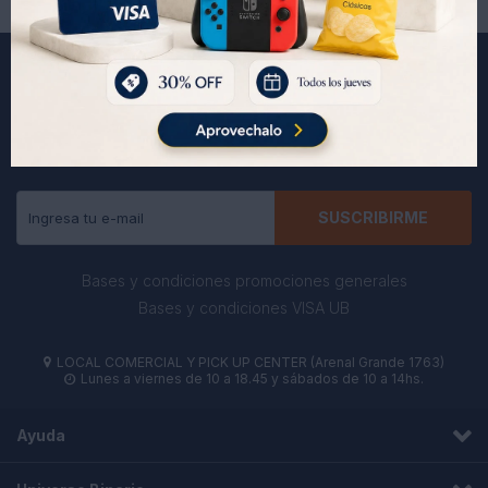
Suscríbete a nuestra newsletter
Recibe todas las novedades y ofertas de nuestra tienda.
SUSCRIBIRME
Bases y condiciones promociones generales
Bases y condiciones VISA UB
LOCAL COMERCIAL Y PICK UP CENTER (Arenal Grande 1763)

Lunes a viernes de 10 a 18.45 y sábados de 10 a 14hs.

Ayuda