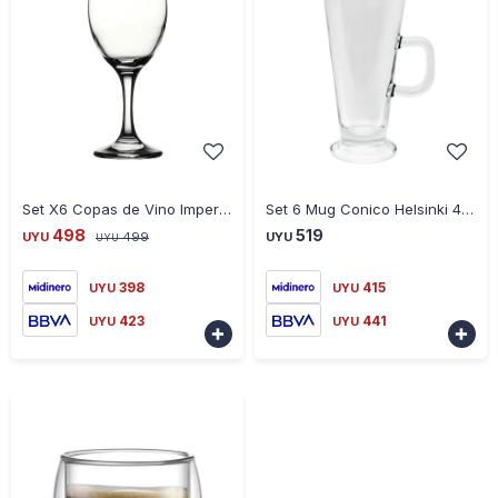
-
+
-
+
Set X6 Copas de Vino Imperial Pasabache 465CC
Set 6 Mug Conico Helsinki 421005 285 Ml Caja De Regalo
498
519
UYU
499
UYU
UYU
398
415
UYU
UYU
423
441
UYU
UYU

