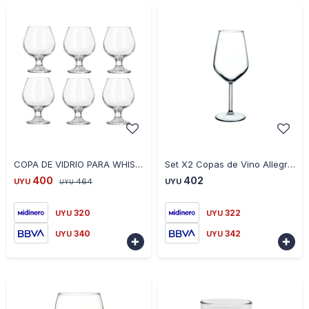
-
+
-
+
COPA DE VIDRIO PARA WHISKY 330ML X 6 UNIDADES RJ240028
Set X2 Copas de Vino Allegra Pasabache 490CC
400
402
UYU
464
UYU
UYU
320
322
UYU
UYU
340
342
UYU
UYU

