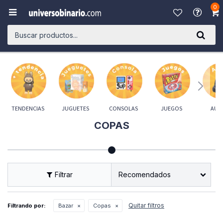
0

TENDENCIAS
JUGUETES
CONSOLAS
JUEGOS
AUD
COPAS
Recomendados
Quitar filtros
Filtrando por:
Bazar
Copas