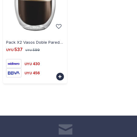
-
+
Pack X2 Vasos Doble Pared 200ML Borosilicato Verena
537
UYU
599
UYU
430
UYU
456
UYU
