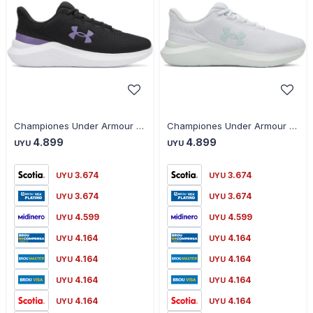
-
+
-
+
Championes Under Armour Ua W Phade Rn 3 Para Dama - BLACK
Championes Under Armour Ua W Phade Rn 3 Para Dama - GREY
4.899
4.899
UYU
UYU
3.674
3.674
UYU
UYU
3.674
3.674
UYU
UYU
4.599
4.599
UYU
UYU
4.164
4.164
UYU
UYU
4.164
4.164
UYU
UYU
4.164
4.164
UYU
UYU
4.164
4.164
UYU
UYU