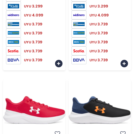
3.299
3.299
UYU
UYU
4.099
4.099
UYU
UYU
3.739
3.739
UYU
UYU
3.739
3.739
UYU
UYU
3.739
3.739
UYU
UYU
3.739
3.739
UYU
UYU
3.739
3.739
UYU
UYU

