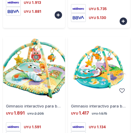
1.913
UYU
5.735
UYU
1.881
UYU

5.130
UYU

-
+
-
+
Gimnasio interactivo para bebé búho y sus amigos
Gimnasio interactivo para bebe circular con rama buho
1.891
1.417
UYU
2.205
UYU
1.575
UYU
UYU
1.591
1.134
UYU
UYU