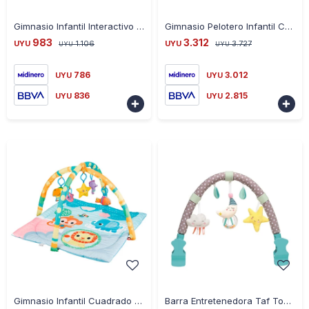
-
+
-
+
Gimnasio Infantil Interactivo Cuadrado
Gimnasio Pelotero Infantil Cuadrado 66835 - ROSA
983
3.312
UYU
1.106
UYU
3.727
UYU
UYU
786
3.012
UYU
UYU
836
2.815
UYU
UYU


-
+
-
+
Gimnasio Infantil Cuadrado JL630-1D Selva
Barra Entretenedora Taf Toys Luna 12365