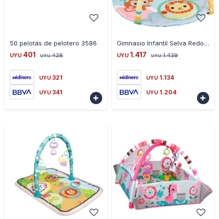
-
+
-
+
50 pelotas de pelotero 3586
Gimnasio Infantil Selva Redondo
401
1.417
UYU
428
UYU
1.439
UYU
UYU
321
1.134
UYU
UYU
341
1.204
UYU
UYU

