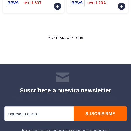
1.607
1.204
UYU
UYU


MOSTRANDO
16
DE
16
Suscríbete a nuestra newsletter
Recibe todas las novedades y ofertas de nuestra tienda.
SUSCRIBIRME
Bases y condiciones promociones generales