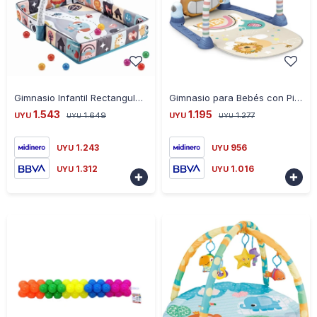
-
+
-
+
Gimnasio Infantil Rectangular con Laterales
Gimnasio para Bebés con Piano de León 250205 - AZUL
1.543
1.195
UYU
1.649
UYU
1.277
UYU
UYU
1.243
956
UYU
UYU
1.312
1.016
UYU
UYU

