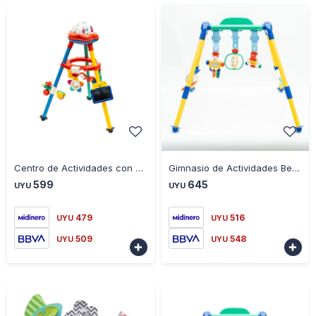
-
+
-
+
Centro de Actividades con Proyector de Luz Giratorio
Gimnasio de Actividades Bebedue
599
645
UYU
UYU
479
516
UYU
UYU
509
548
UYU
UYU

