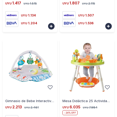
1.417
1.807
UYU
1.515
UYU
2.115
UYU
UYU
1.134
1.507
UYU
UYU
1.204
1.536
UYU
UYU


-
+
-
+
Gimnasio de Bebe Interactivo Animales
Mesa Didáctica 25 Actividades Juguetes Piano y Sonidos
2.213
6.035
UYU
2.461
UYU
7.984
UYU
UYU
24