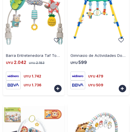
-
+
-
+
Barra Entretenedora Taf Toys Tropical 12135
Gimnasio de Actividades Dombi
2.042
599
UYU
2.183
UYU
UYU
1.742
479
UYU
UYU
1.736
509
UYU
UYU

