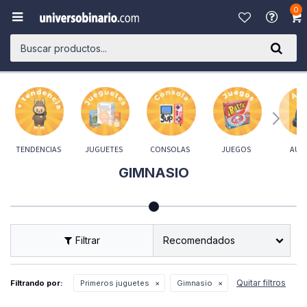
0

TENDENCIAS
JUGUETES
CONSOLAS
JUEGOS
AUD
GIMNASIO
Recomendados
Quitar filtros
Filtrando por:
Primeros juguetes
Gimnasio