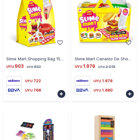
-
+
-
+
Slime Mart Shopping Bag 15901A Cheese Cake De Frutilla Ub
Slime Mart Canasto De Shopping Fast Food Universo Binario
903
1.976
UYU
932
UYU
2.019
UYU
UYU
722
1.676
UYU
UYU
768
1.680
UYU
UYU

