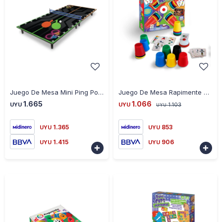
-
+
-
+
Juego De Mesa Mini Ping Pong Neón Con Accesorios Ub - NEGRO
Juego De Mesa Rapimente 007-56 Universo Binario - ROJO
1.665
1.066
UYU
UYU
1.103
UYU
1.365
853
UYU
UYU
1.415
906
UYU
UYU

