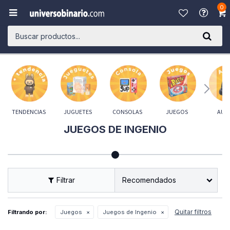
0

TENDENCIAS
JUGUETES
CONSOLAS
JUEGOS
AUD
JUEGOS DE INGENIO
Recomendados
Quitar filtros
Filtrando por:
Juegos
Juegos de Ingenio