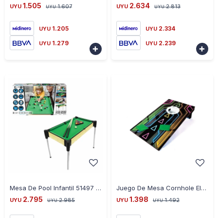
1.505
2.634
UYU
1.607
UYU
2.813
UYU
UYU
1.205
2.334
UYU
UYU
1.279
2.239
UYU
UYU


-
+
-
+
Mesa De Pool Infantil 51497 82Cm Con Accesorios UB - VERDE
Juego De Mesa Cornhole Electrónico 51508 Neon Series Ub - NEGRO
2.795
1.398
UYU
2.985
UYU
1.492
UYU
UYU