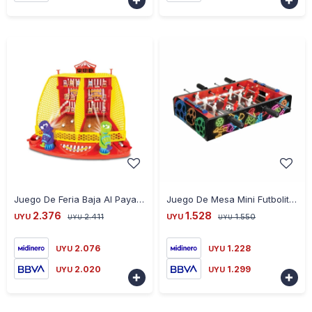


-
+
-
+
Juego De Feria Baja Al Payaso Electrónico 1Vs1 Con Sonido Ub - AMARILLO
Juego De Mesa Mini Futbolito Neón 51505 Para 2 Jugadores Ub - ROJO
2.376
1.528
UYU
2.411
UYU
1.550
UYU
UYU
2.076
1.228
UYU
UYU
2.020
1.299
UYU
UYU

