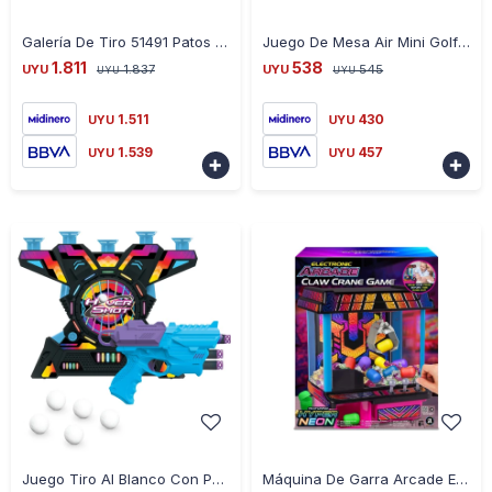
-
+
-
+
Galería De Tiro 51491 Patos Electrónica Estilo Feria Ub
Juego De Mesa Air Mini Golf Con Ventilación Eléctrica Ub - VADER
1.811
538
UYU
1.837
UYU
545
UYU
UYU
1.511
430
UYU
UYU
1.539
457
UYU
UYU


-
+
-
+
Juego Tiro Al Blanco Con Pelotas Con Pistola Incluida Ub
Máquina De Garra Arcade Electrónica Con Temporizador Ub - LILA