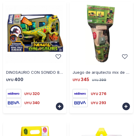
-
+
-
+
DINOSAURIO CON SONIDO 8050
Juego de arquitecto mix de piezas en madera de colores
400
345
UYU
UYU
399
UYU
320
276
UYU
UYU
340
293
UYU
UYU

