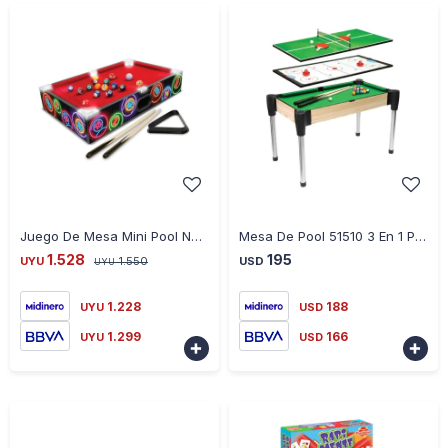
-
+
-
+
Juego De Mesa Mini Pool Neón Con 16 Bolas Y 2 Tacos - ROJO
Mesa De Pool 51510 3 En 1 Para Varios Juegos - VERDE
1.528
195
UYU
1.550
USD
UYU
1.228
188
UYU
USD
1.299
166
UYU
USD

