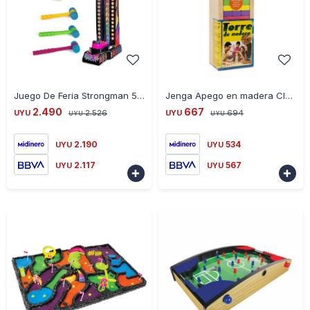
-
+
-
+
Juego De Feria Strongman 51502 Con 4 Modos Y Accesorios
Jenga Apego en madera Clásico de colores con dado
2.490
667
UYU
2.526
UYU
694
UYU
UYU
2.190
534
UYU
UYU
2.117
567
UYU
UYU

