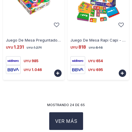
-
+
-
+
Juego De Mesa Preguntados Junior 14022 Universo Binario - BLANCO
Juego De Mesa Rapi Capi - Rapicapibara 777-145 Ub - CELESTE
1.231
818
UYU
1.274
UYU
846
UYU
UYU
985
654
UYU
UYU
1.046
695
UYU
UYU


MOSTRANDO
24
DE
65
VER MÁS