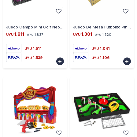
-
+
-
+
Juego Campo Mini Golf Neón 51492 Con 9 Hoyos Ub
Juego De Mesa Futbolito Pinball 40 Cm Universo Binario - VERDE
1.811
1.301
UYU
1.837
UYU
1.320
UYU
UYU
1.511
1.041
UYU
UYU
1.539
1.106
UYU
UYU

