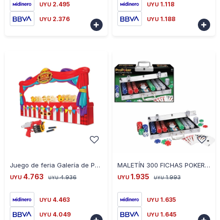
2.495
1.118
UYU
UYU
2.376
1.188
UYU
UYU


-
+
-
+
Juego de feria Galería de Patos Gigante 51504 electrónico ub - ROJO
MALETÍN 300 FICHAS POKER 51499 CON ACCESORIOS - NEGRO
4.763
1.935
UYU
4.936
UYU
1.993
UYU
UYU
4.463
1.635
UYU
UYU
4.049
1.645
UYU
UYU