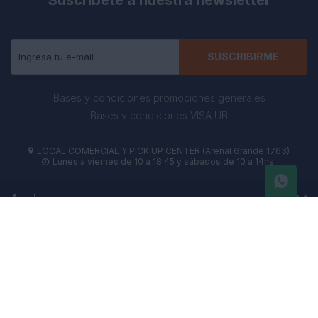
Suscríbete a nuestra newsletter
Recibe todas las novedades y ofertas de nuestra tienda.
SUSCRIBIRME
Bases y condiciones promociones generales
Bases y condiciones VISA UB
LOCAL COMERCIAL Y PICK UP CENTER (Arenal Grande 1763)

Lunes a viernes de 10 a 18.45 y sábados de 10 a 14hs.

Ayuda
Universo Binario
Comprar
Seguinos