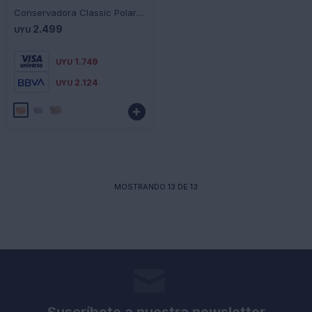
Conservadora Classic Polarbox Retro Vintage 12 Litros - NARANJA
2.499
UYU
1.749
UYU
2.124
UYU

MOSTRANDO
13
DE
13