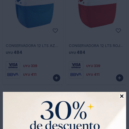
-
+
-
+
CONSERVADORA 12 LTS AZUL 33.5X24X29 CM 12125108211 - AZUL
CONSERVADORA 12 LTS ROJO 33.5X24X29 CM 12125108212 - ROJO
484
484
UYU
UYU
339
339
UYU
UYU
411
411
UYU
UYU


