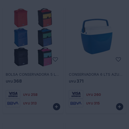
-
+
-
+
BOLSA CONSERVADORA 5 LTS COLORES SURTIDOS PLEGABLE 12125003612 - SURTIDOS
CONSERVADORA 6 LTS AZUL 30X20,5X24 12125108201 - AZUL
368
371
UYU
UYU
258
260
UYU
UYU
313
315
UYU
UYU

