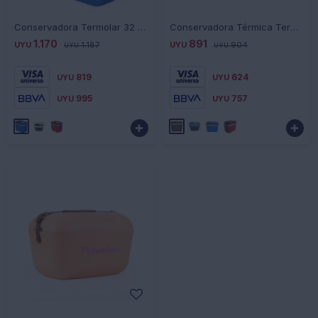
-
+
-
+
Conservadora Termolar 32 Litros - AZUL
Conservadora Térmica Termolar 20 Litros - MARRON
1.170
891
UYU
1.187
UYU
904
UYU
UYU
819
624
UYU
UYU
995
757
UYU
UYU


-
+