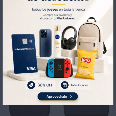
-
+
-
+
CONSERVADORA 12 LTS DURAZNO
Conservadora Termica Termolar 20 Litros - ROSA
484
891
UYU
UYU
904
UYU
339
624
UYU
UYU
411
757
UYU
UYU

