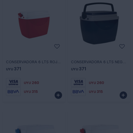
-
+
-
+
CONSERVADORA 6 LTS ROJA 30X20,5X24 12125108202 - ROJO
CONSERVADORA 6 LTS NEGRA 30X20,5X24 12125108200 - NEGRO
371
371
UYU
UYU
260
260
UYU
UYU
315
315
UYU
UYU

