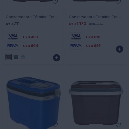
-
+
-
+
Conservadora Térmica Termolar 8 Litros - MARRON
Conservadora Termica Termolar 32L - MARRON
711
1.170
UYU
UYU
1.187
UYU
498
819
UYU
UYU
604
995
UYU
UYU

