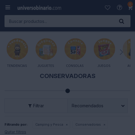
0

TENDENCIAS
JUGUETES
CONSOLAS
JUEGOS
AUD
CONSERVADORAS
Recomendados
Filtrando por:
Camping y Pesca
Conservadoras
Quitar filtros