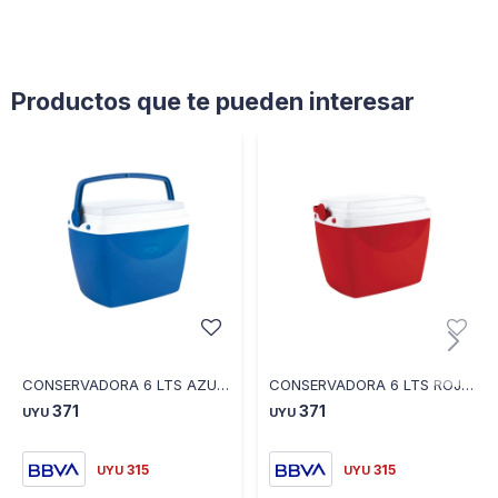
Productos que te pueden interesar
CONSERVADORA 6 LTS AZUL 30X20,5X24 12125108201 - AZUL
CONSERVADORA 6 LTS ROJA 30X20,5X24 12125108202 - ROJO
371
371
UYU
UYU
315
315
UYU
UYU