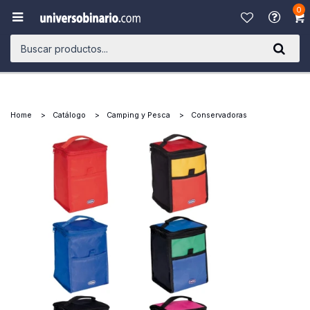
0

Home
Catálogo
Camping y Pesca
Conservadoras