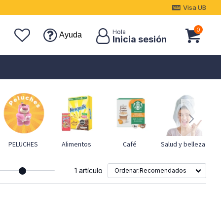
Visa UB
0
Ayuda
PELUCHES
Alimentos
Café
Salud y belleza
1 artículo
Recomendados