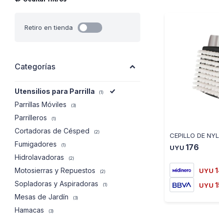
Retiro en tienda
Categorías
Utensilios para Parrilla
(1)
Parrillas Móviles
(3)
Parrilleros
(1)
Cortadoras de Césped
(2)
Fumigadores
176
(1)
UYU
Hidrolavadoras
(2)
Motosierras y Repuestos
UYU
(2)
Sopladoras y Aspiradoras
UYU
(1)
Mesas de Jardín
(3)
Hamacas
(3)