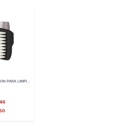
-
+
CEPILLO DE NYLON PARA LIMPIAR PARRILLAS 12121003378
146
150