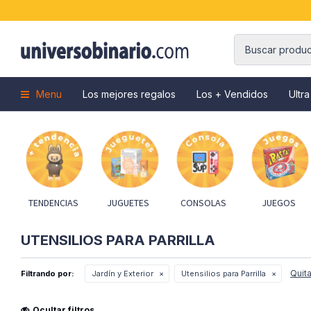
Menu
Los mejores regalos
Los + Vendidos
Ultra
TENDENCIAS
JUGUETES
CONSOLAS
JUEGOS
UTENSILIOS PARA PARRILLA
Quita
Filtrando por:
Jardín y Exterior
Utensilios para Parrilla
Ocultar filtros