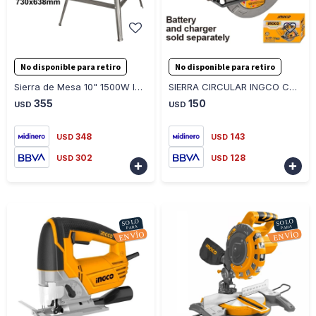
-
+
-
+
No disponible para retiro
No disponible para retiro
Sierra de Mesa 10" 1500W Ingco TS150078
SIERRA CIRCULAR INGCO CSLI1851 20V BATERIA P20S 185MM
355
150
USD
USD
348
143
USD
USD
302
128
USD
USD

