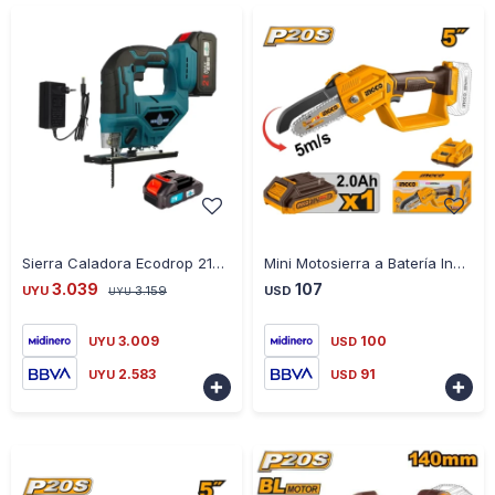
-
+
-
+
Sierra Caladora Ecodrop 21V Bl
Mini Motosierra a Batería Ingco CGSLI20581 20V 5 P20S
3.039
107
UYU
3.159
USD
UYU
3.009
100
UYU
USD
2.583
91
UYU
USD

