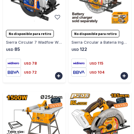
-
+
-
+
No disponible para retiro
No disponible para retiro
Sierra Circular 7 Wadfow WCW1512001 1/4" 1200W Ub
Sierra Circular a Bateria Ingco CSLI1652 20V P20S 165MM
85
122
USD
USD
78
115
USD
USD
72
104
USD
USD

