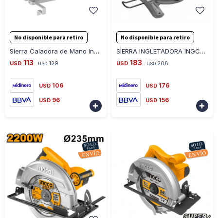
-
+
-
+
No disponible para retiro
No disponible para retiro
Sierra Caladora de Mano Ingco JS80028 Industrial 800W
SIERRA INGLETADORA INGCO BMS14007 5000 210MM
113
183
USD
129
USD
208
USD
USD
106
176
USD
USD
96
156
USD
USD

