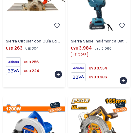
-
+
-
+
Sierra Circular con Guía Equus KE125A 1.5 M 1400W Bolso
Sierra Sable Inalámbrica Batería 21V Corta Metal Pvc Etc
263
3.984
USD
304
UYU
5.060
USD
UYU
21
256
USD
3.954
UYU
224
USD

3.386
UYU
