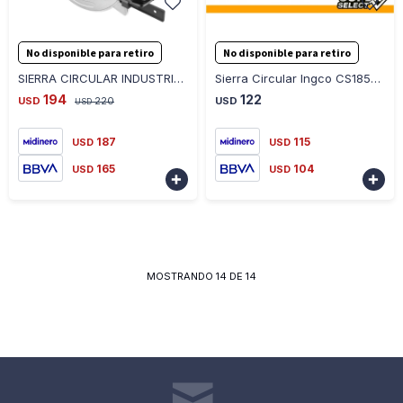
-
+
-
+
No disponible para retiro
No disponible para retiro
SIERRA CIRCULAR INDUSTRIAL INGCO CS23522 2200W 235MM
Sierra Circular Ingco CS18538 7 1/4 1400W Super Select
194
122
USD
220
USD
USD
187
115
USD
USD
165
104
USD
USD


MOSTRANDO
14
DE
14