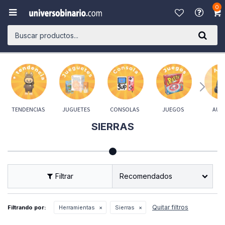
0

TENDENCIAS
JUGUETES
CONSOLAS
JUEGOS
AUD
SIERRAS
Recomendados
Quitar filtros
Filtrando por:
Herramientas
Sierras