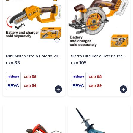
-
+
-
+
Mini Motosierra a Bateria 20V 5" P20S Ingco CGSLI2058 S/bat S/carg
Sierra Circular a Bateria Ingco CSLI140 20V 140MM BLS
63
105
USD
USD
56
98
USD
USD
54
89
USD
USD

