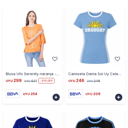
-
+
-
+
Blusa Ufo Serenity naranja - NARANJA
Camiseta Dama Sol Uy Celeste CE-DASOLUY-18 Talle S - CELESTE
299
246
UYU
621
UYU
248
51
UYU
UYU
254
209
UYU
UYU

