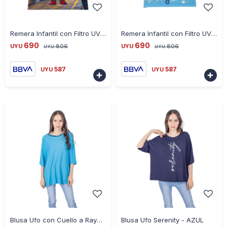
-
+
-
+
Remera Infantil con Filtro UV 50 Spiderman Manga Larga - AZUL-ROJO
Remera Infantil con Filtro UV 50 Stitch Manga Larga - AZUL
690
690
UYU
806
UYU
806
UYU
UYU
587
587
UYU
UYU


-
+
-
+
Blusa Ufo con Cuello a Rayas - CELESTE
Blusa Ufo Serenity - AZUL