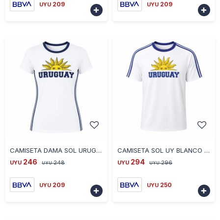
209
209
UYU
UYU


-
+
-
+
CAMISETA DAMA SOL URUGUAY BLANCO AZ OSC - TS - BLANCO
CAMISETA SOL UY BLANCO CE-SOLUY-01 TALLE S - BLANCO
246
294
UYU
248
UYU
296
UYU
UYU
209
250
UYU
UYU

