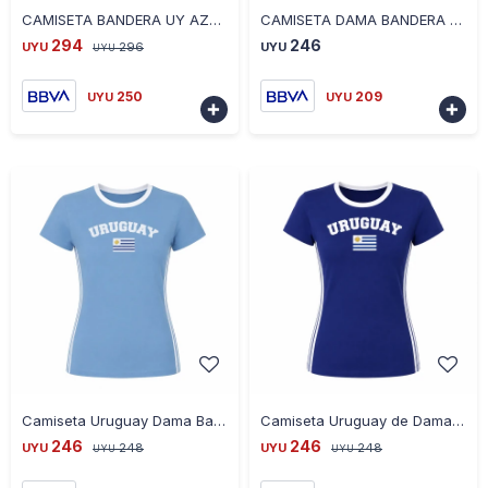
CAMISETA BANDERA UY AZUL CE-BANUY-04 TALLE S - AZUL
CAMISETA DAMA BANDERA UY BLANCO CE-DABANUY-01 TALLE S - BLANCO
294
246
UYU
296
UYU
UYU
250
209
UYU
UYU


-
+
-
+
Camiseta Uruguay Dama Bandera Uy Celeste T-s - CELESTE
Camiseta Uruguay de Dama Bandera Uy Azul T-s - AZUL
246
246
UYU
248
UYU
248
UYU
UYU