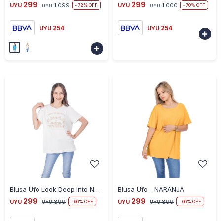
299
299
UYU
1.099
UYU
1.000
72
70
UYU
UYU
254
254
UYU
UYU


-
+
-
+
Blusa Ufo Look Deep Into Nature - BLANCO
Blusa Ufo - NARANJA
299
299
UYU
899
UYU
899
66
66
UYU
UYU