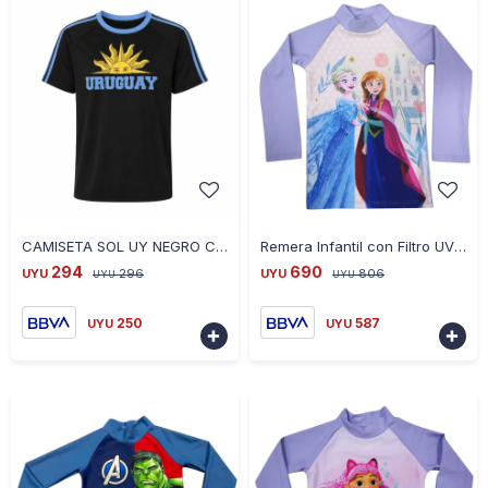
-
+
-
+
CAMISETA SOL UY NEGRO CE-SOLUY-02 TALLE S - NEGRO
Remera Infantil con Filtro UV 50 Frozen Manga Larga - LILA
294
690
UYU
296
UYU
806
UYU
UYU
250
587
UYU
UYU

