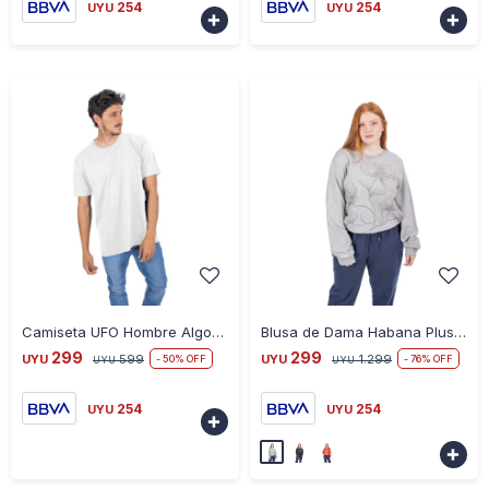
254
254
UYU
UYU


-
+
-
+
Camiseta UFO Hombre Algodón - BLANCO
Blusa de Dama Habana Plus - GRIS
299
299
UYU
599
UYU
1.299
50
76
UYU
UYU
254
254
UYU
UYU

