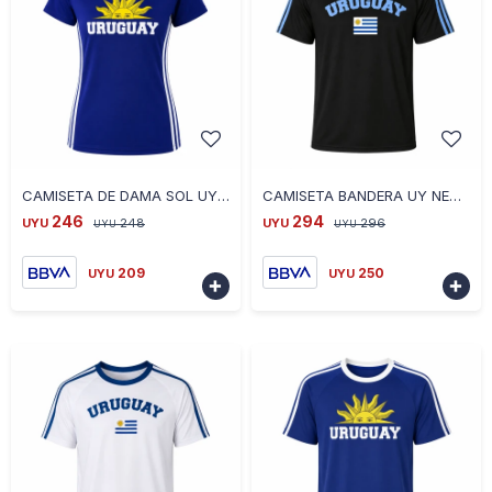
-
+
-
+
CAMISETA DE DAMA SOL UY AZUL CE-DASOLUY-04 TALLE S - AZUL
CAMISETA BANDERA UY NEGRO CE-BANUY-02 TALLE S - NEGRO
246
294
UYU
248
UYU
296
UYU
UYU
209
250
UYU
UYU

