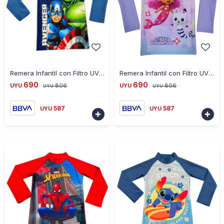
-
+
-
+
Remera Infantil con Filtro UV 50 Avengers Manga Larga - AZUL-ROJO
Remera Infantil con Filtro UV 50 Gabby Manga Larga - LILA
690
690
UYU
806
UYU
806
UYU
UYU
587
587
UYU
UYU

