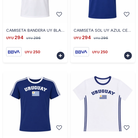
-
+
-
+
CAMISETA BANDERA UY BLANCO CE-BANUY-01 TALLE S - BLANCO
CAMISETA SOL UY AZUL CE-SOLUY-04 TALLE M - AZUL
294
294
UYU
296
UYU
296
UYU
UYU
250
250
UYU
UYU


-
+
-
+