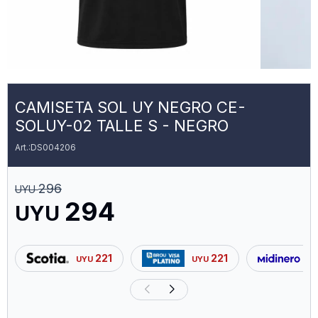
CAMISETA SOL UY NEGRO CE-
SOLUY-02 TALLE S - NEGRO
DS004206
296
UYU
294
UYU
221
221
UYU
UYU
U