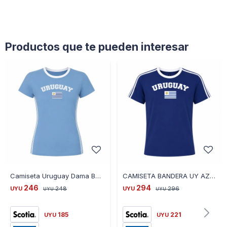
Productos que te pueden interesar
Camiseta Uruguay Dama Bandera Uy Celeste T-s - CELESTE
CAMISETA BANDERA UY AZUL CE-BANUY-04 TALLE S - AZUL
246
294
UYU
248
UYU
296
UYU
UYU
185
221
UYU
UYU