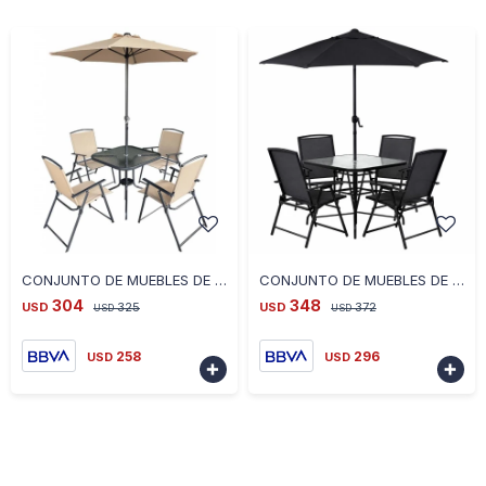
-
+
-
+
CONJUNTO DE MUEBLES DE JARDIN ACAPULCO
CONJUNTO DE MUEBLES DE JARDIN CHICAGO
304
348
USD
325
USD
372
USD
USD
258
296
USD
USD

