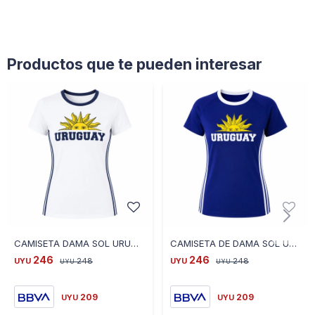
Productos que te pueden interesar
CAMISETA DAMA SOL URUGUAY BLANCO AZ OSC - TS - BLANCO
CAMISETA DE DAMA SOL UY AZUL CE-DASOLUY-04 TALLE S - AZUL
246
246
UYU
248
UYU
248
UYU
UYU
209
209
UYU
UYU