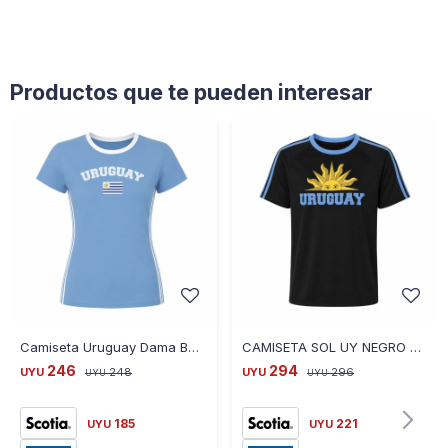
Productos que te pueden interesar
Camiseta Uruguay Dama Bandera Uy Celeste T-s - CELESTE
CAMISETA SOL UY NEGRO CE-SOLUY-02 TALLE S - NEGRO
246
294
UYU
248
UYU
296
UYU
UYU
185
221
UYU
UYU