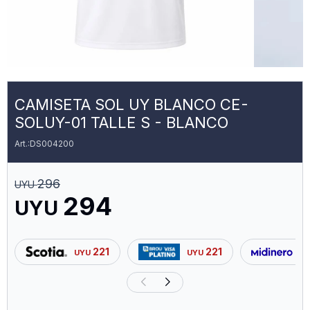
CAMISETA SOL UY BLANCO CE-
SOLUY-01 TALLE S - BLANCO
DS004200
296
UYU
294
UYU
221
221
UYU
UYU
U