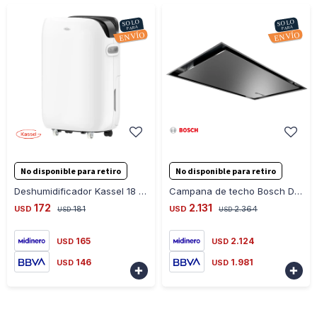
-
+
-
+
No disponible para retiro
No disponible para retiro
Deshumidificador Kassel 18 L Silencioso Caño De Cobre - BLANCO
Campana de techo Bosch DRC97AQ50 90cm
172
2.131
USD
181
USD
2.364
USD
USD
165
2.124
USD
USD
146
1.981
USD
USD

