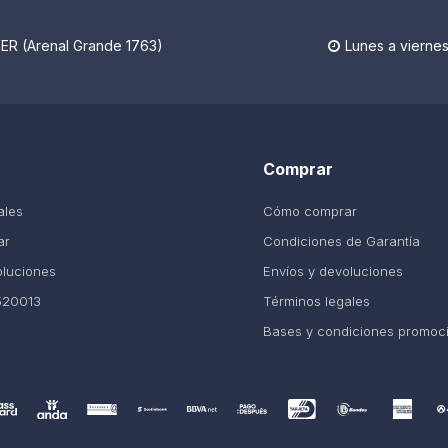
R (Arenal Grande 1763)
Lunes a viernes

Comprar
ales
Cómo comprar
ar
Condiciones de Garantía
oluciones
Envíos y devoluciones
520013
Términos legales
Bases y condiciones promoc