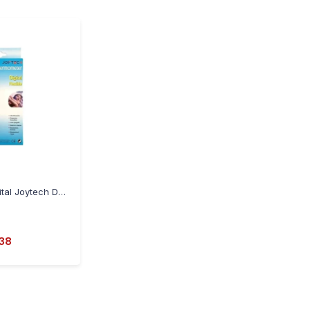
-
+
Termometro Digital Joytech DMT-433 Flexible
138