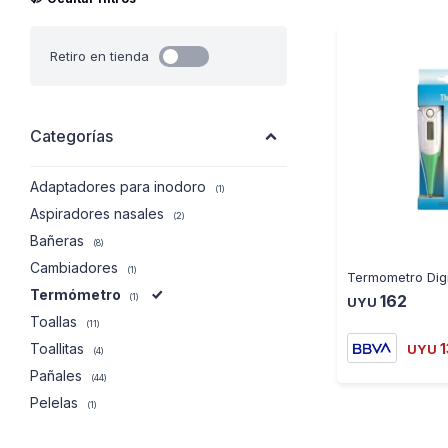
Retiro en tienda
Categorías
Adaptadores para inodoro
(1)
Aspiradores nasales
(2)
Bañeras
(8)
Cambiadores
(1)
Termómetro
162
(1)
UYU
Toallas
(11)
Toallitas
UYU
(4)
Pañales
(44)
Pelelas
(1)