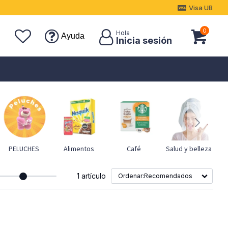
Visa UB
0
Ayuda
PELUCHES
Alimentos
Café
Salud y belleza
1 artículo
Recomendados