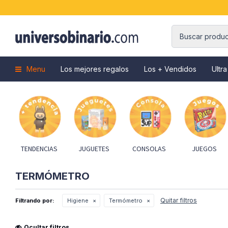
Menu
Los mejores regalos
Los + Vendidos
Ultra
TENDENCIAS
JUGUETES
CONSOLAS
JUEGOS
TERMÓMETRO
Quitar filtros
Filtrando por:
Higiene
Termómetro
Ocultar filtros