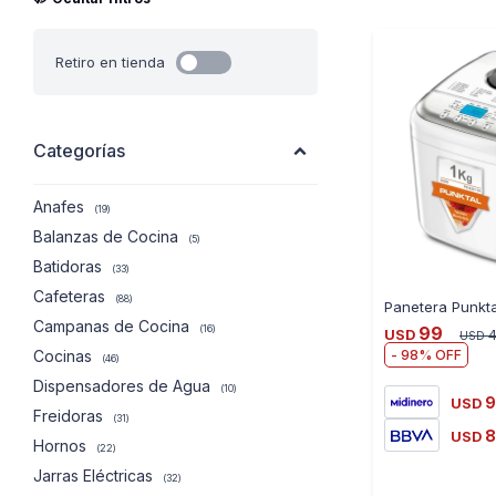
Retiro en tienda
Categorías
Anafes
(19)
Balanzas de Cocina
(5)
Batidoras
(33)
Cafeteras
(88)
Campanas de Cocina
99
(16)
USD
4
USD
98
Cocinas
(46)
Dispensadores de Agua
(10)
9
USD
Freidoras
(31)
8
USD
Hornos
(22)
Jarras Eléctricas
(32)