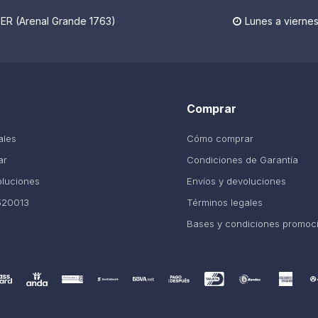
R (Arenal Grande 1763)
Lunes a viernes

Comprar
ales
Cómo comprar
ar
Condiciones de Garantía
oluciones
Envíos y devoluciones
520013
Términos legales
Bases y condiciones promoc