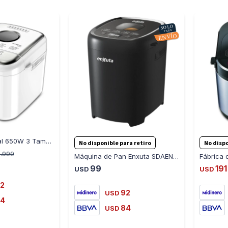
-
+
-
+
Panetera Punktal 650W 3 Tamaños de Pan Casero
No disponible para retiro
No dispo
.999
Máquina de Pan Enxuta SDAENXMP511
99
191
USD
USD
2
92
USD
4
84
USD