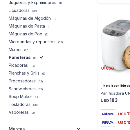
Jugueras y Exprimidores
(12)
Licuadoras
(37)
Máquinas de Algodón
(1)
Máquinas de Pasta
(1)
Máquinas de Pop
(2)
Microondas y repuestos
(32)
Mixers
(17)
Paneteras
(5)
Picadoras
(12)
Planchas y Grills
(6)
Procesadoras
(12)
No disponible pa
Sandwicheras
(12)
Panificadora U
Soup Maker
(3)
183
USD
Tostadoras
(30)
Vaporeras
(2)
1
USD
1
USD
Marcas