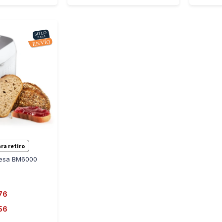
-
+
ra retiro
fesa BM6000
76
56