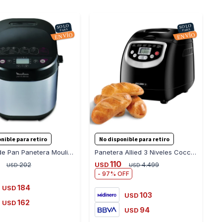
-
+
-
+
nible para retiro
No disponible para retiro
Fábrica de Pan Panetera Moulinex Delice OW240E30
Panetera Allied 3 Niveles Cocción 19 Program. Ajustables
110
202
USD
4.499
USD
USD
97
184
USD
103
USD
162
USD
94
USD