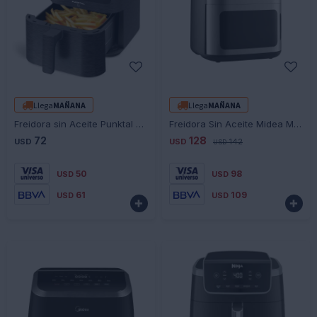
-
+
-
+
Llega
MAÑANA
Llega
MAÑANA
Freidora sin Aceite Punktal PK-374 FD 5.5L Digital 1700W
Freidora Sin Aceite Midea MF-CY120K 12Lt Táctil 2000W Ub
72
128
USD
USD
142
USD
50
98
USD
USD
61
109
USD
USD

