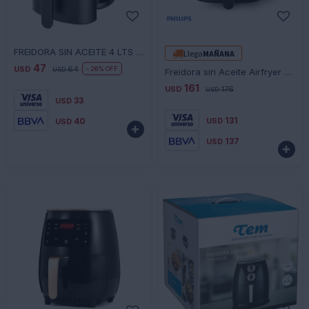
-
+
-
+
FREIDORA SIN ACEITE 4 LTS MANUAL PK-354 FM
Llega
MAÑANA
47
USD
64
26
USD
Freidora sin Aceite Airfryer Philips NA220/00 4.2L
161
USD
176
USD
33
USD
131
40
USD
USD

137
USD
