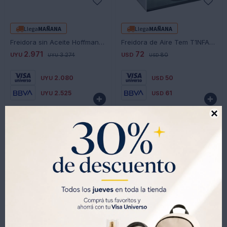
-
+
-
+
Llega
MAÑANA
Llega
MAÑANA
Freidora sin Aceite Hoffmans HM-6018 6 L
Freidora de Aire Tem T1NFA05LB 7000 1400W 5 Litros
2.971
72
UYU
3.274
USD
80
UYU
USD
2.080
50
UYU
USD
2.525
61
UYU
USD


