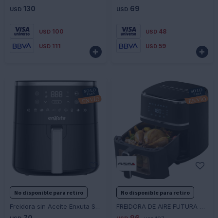
130
69
USD
USD
100
48
USD
USD
111
59
USD
USD


-
+
-
+
No disponible para retiro
No disponible para retiro
Freidora sin Aceite Enxuta SDAENXFSA1145D
FREIDORA DE AIRE FUTURA DIGITAL FUT-AF55DB - NEGRO
70
96