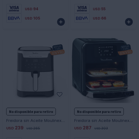
94
55
USD
USD
105
66
USD
USD


-
+
-
+
No disponible para retiro
No disponible para retiro
Freidora sin Aceite Moulinex Easy Fry Grill Xxl 6,5L
Freidora sin Aceite Moulinex AL501810 Oven Grill
239
287
USD
265
USD
303
USD
USD