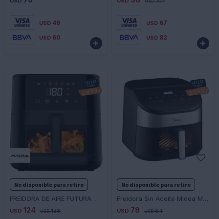
USD
USD
107
USD
49
67
USD
USD
60
82
USD
USD


-
+
-
+
No disponible para retiro
No disponible para retiro
FREIDORA DE AIRE FUTURA DIGITAL FUT-AF80DB - NEGRO
Freidora Sin Aceite Midea MF-CY55KW2 5.5L 1900W
124
78
USD
138
USD
84
USD
USD