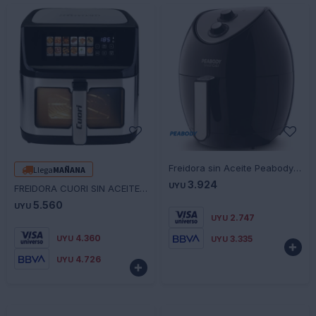
-
+
-
+
Freidora sin Aceite Peabody AF605 1400W Ajuste Manual
Llega
MAÑANA
3.924
UYU
FREIDORA CUORI SIN ACEITE BIANCA 11L
5.560
UYU
2.747
UYU
4.360
3.335
UYU
UYU

4.726
UYU
