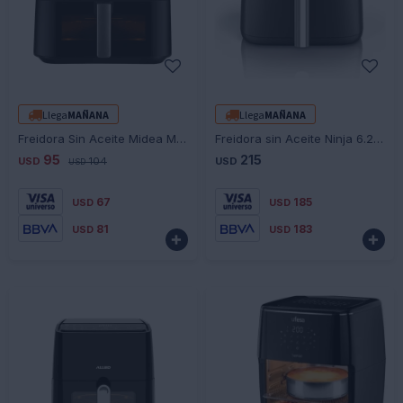
-
+
-
+
Llega
MAÑANA
Llega
MAÑANA
Freidora Sin Aceite Midea MF-CY85WK2 8.5L 2200W Ub
Freidora sin Aceite Ninja 6.2 Litros
95
215
USD
104
USD
USD
67
185
USD
USD
81
183
USD
USD

