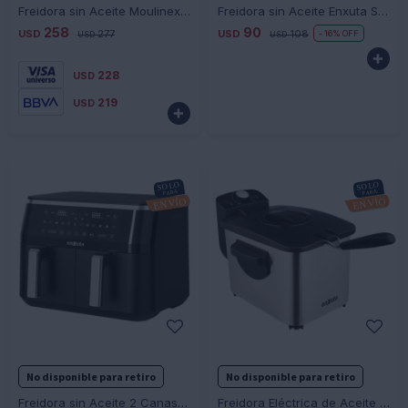
Freidora sin Aceite Moulinex Easyfry Deluxe
Freidora sin Aceite Enxuta SDAENXFSA1116 6 Litros
258
90
USD
277
USD
108
16
USD
USD

228
USD
219
USD

-
+
-
+
No disponible para retiro
No disponible para retiro
Freidora sin Aceite 2 Canastos Enxuta SDAENXFSA2111
Freidora Eléctrica de Aceite Enxuta SDAENXF8813