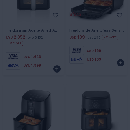
-
+
-
+
Freidora sin Aceite Allied AL-AFW60 5L
Freidora de Aire Ufesa Sensei 12 L 1700W
2.352
199
UYU
3.152
USD
290
31
UYU
USD
25
169
USD
1.646
UYU
169
USD

1.999
UYU
