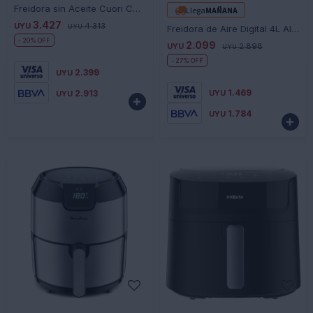
Freidora sin Aceite Cuori CUO-3927 6 Litros
Llega
MAÑANA
3.427
UYU
4.313
UYU
Freidora de Aire Digital 4L Allied 1200W - NEGRO-GRIS
20
2.099
UYU
2.898
UYU
27
2.399
UYU
1.469
2.913
UYU
UYU

1.784
UYU

-
+
-
+