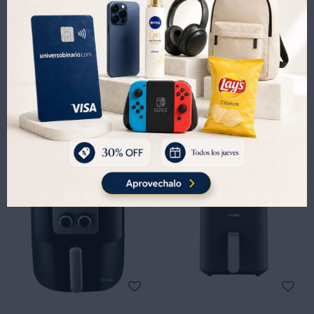
-
+
-
+
Freidora de Aire sin Aceite KASSEL KS-FSAINOX4 8 Litros
Llega
MAÑANA
101
USD
110
USD
Freídora de Aire Cuori Alessia 4.5L 1450W
3.177
UYU
3.782
15
UYU
71
USD
2.224
86
UYU
USD

2.700
UYU

-
+
-
+