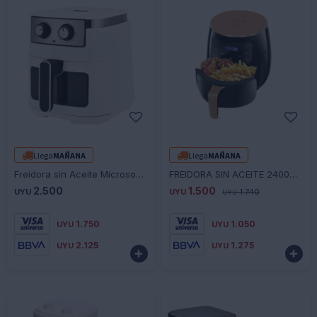
-
+
-
+
Llega
MAÑANA
Llega
MAÑANA
Freidora sin Aceite Microsonic FR5L608BL 5L
FREIDORA SIN ACEITE 2400W 6L DE CAPACIDAD
2.500
1.500
UYU
UYU
1.740
UYU
1.750
1.050
UYU
UYU
2.125
1.275
UYU
UYU

