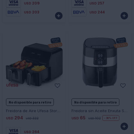
209
257
USD
USD
203
244
USD
USD


-
+
-
+
No disponible para retiro
No disponible para retiro
Freidora de Aire Ufesa Storm Doble Cubeta - NEGRO
Freidora sin Aceite Enxuta SDAENXFSA6992 3 Litros
294
65
USD
322
USD
102
36
USD
USD

264
USD