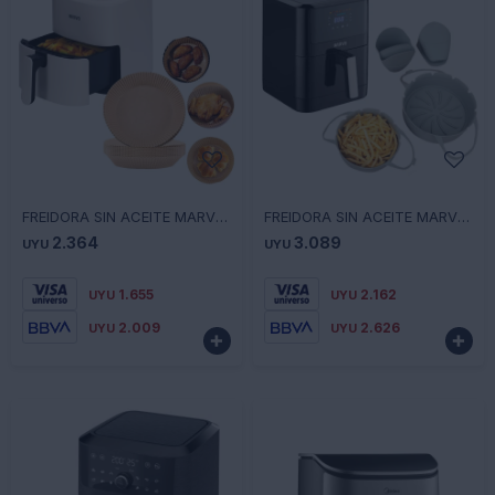
-
+
-
+
FREIDORA SIN ACEITE MARVO HAF-031+B/PAPEL - BLANCO
FREIDORA SIN ACEITE MARVO HAF-106+SARTEN - NEGRO
2.364
3.089
UYU
UYU
1.655
2.162
UYU
UYU
2.009
2.626
UYU
UYU

