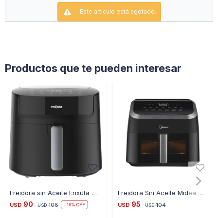
10 Programas de Cocción Predeterminados
Este artículo está agotado.
Potencia: 2300W
Voltaje: 220-240V – 50/60Hz
Productos que te pueden interesar
Freidora sin Aceite Enxuta SDAENXFSA1116 6 Litros
Freidora Sin Aceite Midea MF-CY85WK2 8.5L 2200W Ub
90
95
USD
108
USD
104
16
USD
USD