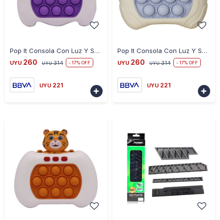
-
+
-
+
Pop It Consola Con Luz Y Sonido - OSO
Pop It Consola Con Luz Y Sonido - ASTRO
260
260
UYU
314
UYU
314
17
17
UYU
UYU
221
221
UYU
UYU

