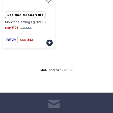
-
+
No disponible para retiro
Monitor Gaming Lg 32GS75Q Ultragear 32 Qhd 16:9
521
USD
563
USD
443
USD

MOSTRANDO
43
DE
43