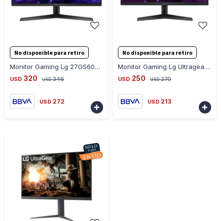
-
+
-
+
No disponible para retiro
No disponible para retiro
Monitor Gaming Lg 27GS60F Ultragear 27 Fhd 16:9 180HZ
Monitor Gaming Lg Ultragear 24GS60F 24" Fhd 16:9
320
250
USD
346
USD
270
USD
USD
272
213
USD
USD

