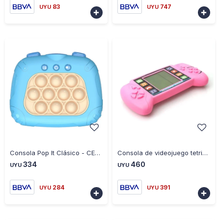
83
747
UYU
UYU


-
+
-
+
Consola Pop It Clásico - CELESTE
Consola de videojuego tetris rosa
334
460
UYU
UYU
284
391
UYU
UYU

