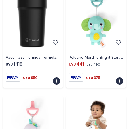
-
+
-
+
Vaso Taza Térmica Termolar 500ML - NEGRO
Peluche Mordillo Bright Starts 17468 2 en 1 - ELEFANTE
1.118
441
UYU
UYU
490
UYU
950
375
UYU
UYU

