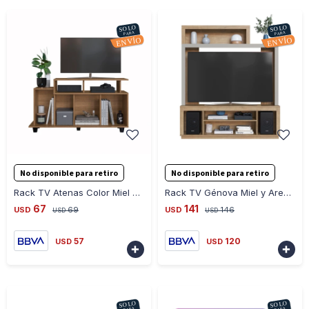
-
+
-
+
No disponible para retiro
No disponible para retiro
Rack TV Atenas Color Miel 65x120x35.5cm dma0015 - MARRON
Rack TV Génova Miel y Arena 2 Puertas 3 Estantes dma0010 - MARRON
67
141
USD
69
USD
146
USD
USD
57
120
USD
USD

