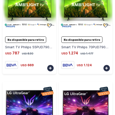
-
+
-
+
No disponible para retiro
No disponible para retiro
Smart TV Philips 55PUD7908/77 Google TV 4k con Ambilight
Smart TV Philips 70PUD7908/77 70 Google TV 4k Ambilight
787
1.274
USD
830
USD
1.477
USD
USD
669
1.124
USD
USD

