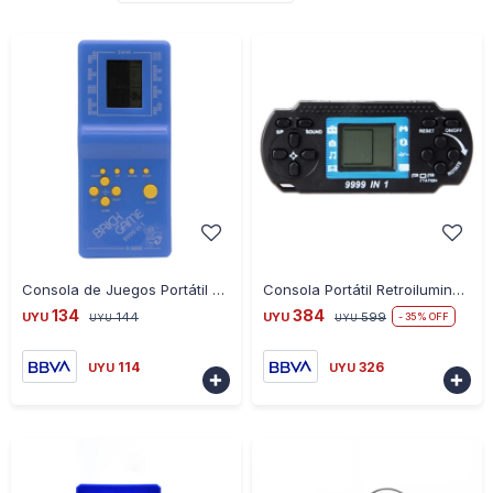
-
+
-
+
Consola de Juegos Portátil Retro Tetris 9999 en 1 - AZUL-NEGRO
Consola Portátil Retroiluminada Tetris
134
384
UYU
144
UYU
599
35
UYU
UYU
114
326
UYU
UYU

