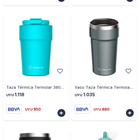
-
+
-
+
Taza Térmica Termolar 380ML Uniq - CELESTE
Vaso Taza Térmica Termolar 500ML - GRIS
1.118
1.035
UYU
UYU
950
880
UYU
UYU

