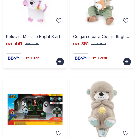
-
+
-
+
Peluche Mordillo Bright Starts 17468 2 en 1 - UNICORNIO
Colgante para Coche Bright Starts Crinklet Kitt
441
351
UYU
490
UYU
390
UYU
UYU
375
298
UYU
UYU

