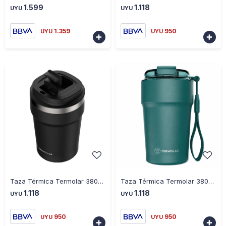
1.599
1.118
UYU
UYU
1.359
950
UYU
UYU


-
+
-
+
Taza Térmica Termolar 380ML Uniq - NEGRO
Taza Térmica Termolar 380ML Uniq - VERDE
1.118
1.118
UYU
UYU
950
950
UYU
UYU

