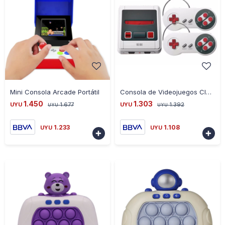
-
+
-
+
Mini Consola Arcade Portátil
Consola de Videojuegos Classic Super Mini 167 en 1 Retro
1.450
1.303
UYU
1.677
UYU
1.392
UYU
UYU
1.233
1.108
UYU
UYU

