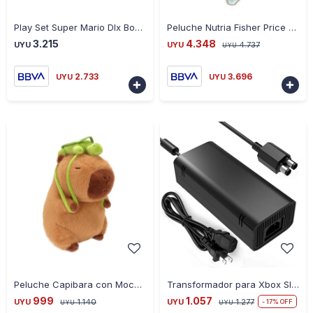
-
+
-
+
Play Set Super Mario Dlx Boo Mansion Nintendo
Peluche Nutria Fisher Price Hora de Dormir
3.215
4.348
UYU
UYU
4.737
UYU
2.733
3.696
UYU
UYU


-
+
-
+
Peluche Capibara con Mochila 35CM
Transformador para Xbox Slim
999
1.057
UYU
1.140
UYU
1.277
17
UYU
UYU