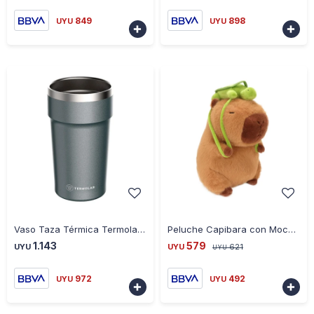
849
898
UYU
UYU


-
+
-
+
Vaso Taza Térmica Termolar 500ML - Gris - GRIS
Peluche Capibara con Mochila 25CM
1.143
579
UYU
UYU
621
UYU
972
492
UYU
UYU

