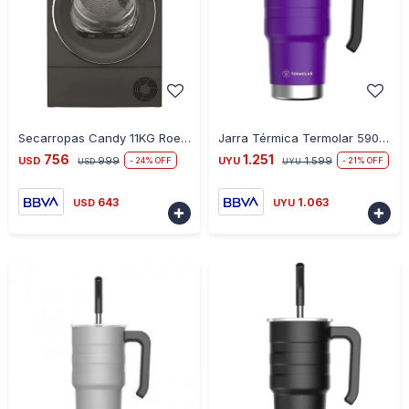
-
+
-
+
Secarropas Candy 11KG Roe H11A2TCER-ZA
Jarra Térmica Termolar 590 Ml - VIOLETA
756
1.251
USD
999
UYU
1.599
24
21
USD
UYU
643
1.063
USD
UYU

