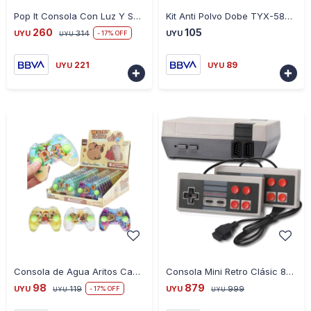
-
+
-
+
Pop It Consola Con Luz Y Sonido - TIGRE
Kit Anti Polvo Dobe TYX-580 Protege Tu Consola Xbox One
260
105
UYU
314
UYU
17
UYU
221
89
UYU
UYU


-
+
-
+
Consola de Agua Aritos Capybara
Consola Mini Retro Clásic 8BIT
98
879
UYU
119
UYU
999
17
UYU
UYU