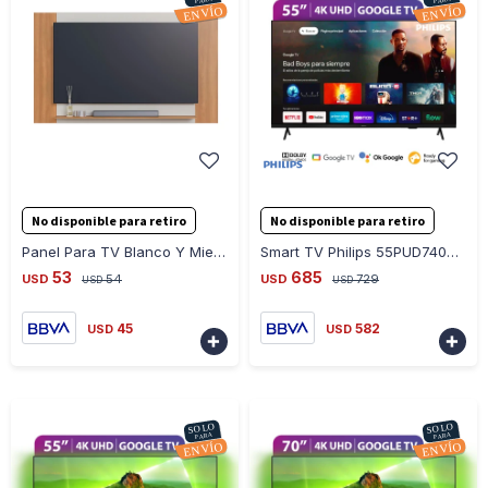
-
+
-
+
No disponible para retiro
No disponible para retiro
Panel Para TV Blanco Y Miel 1 Estante 108x180x17.5cm dma0025
Smart TV Philips 55PUD7408/77 55 Google TV 4k
53
685
USD
54
USD
729
USD
USD
45
582
USD
USD

