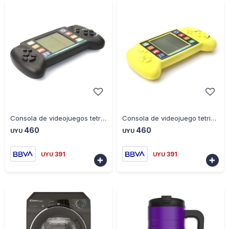
-
+
-
+
Consola de videojuegos tetris negra
Consola de videojuego tetris amarilo
460
460
UYU
UYU
391
391
UYU
UYU

