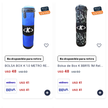
-
+
-
+
No disponible para retiro
No disponible para retiro
BOLSA BOX K 1.0 METRO RELLENA 14 KG + CADENA BBR15 - AZUL
Bolsa de Box K BBR15 1M Rellena 14 KG y Cadena - MILITARY GREEN
48
48
USD
50
USD
50
USD
USD
41
41
USD
USD
41
41
USD
USD

