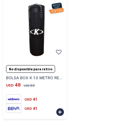
-
+
No disponible para retiro
BOLSA BOX K 1.0 METRO RELLENA 14 KG + CADENA BBR15 - NEGRO
48
USD
50
USD
41
USD
41
USD
