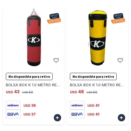
-
+
-
+
No disponible para retiro
No disponible para retiro
BOLSA BOX K 1.0 METRO RELLENA 14 KG + CADENA BBR15 - ROJO
BOLSA BOX K 1.0 METRO RELLENA 14 KG + CADENA BBR15 - AMARILLO
43
48
USD
50
USD
50
USD
USD
36
41
USD
USD
37
41
USD
USD

