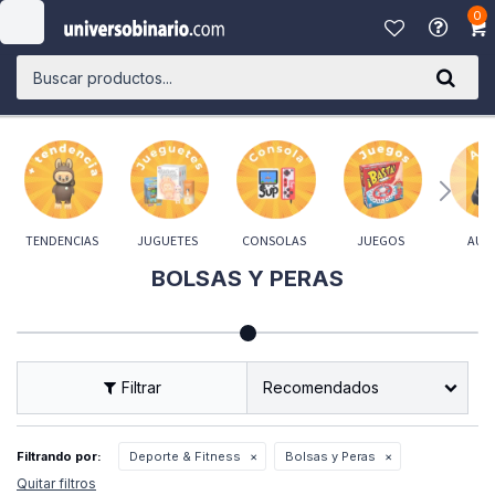
0

TENDENCIAS
JUGUETES
CONSOLAS
JUEGOS
AUD
BOLSAS Y PERAS
Recomendados
Filtrando por:
Deporte & Fitness
Bolsas y Peras
Quitar filtros