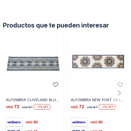
Productos que te pueden interesar
ALFOMBRA CLIVELAND BLUE IVORY LANA TEJIDA A MANO 0.60X2.40
ALFOMBRA NEW PORT DE LANA TEJIDA A MANO 0.60X2.40
72
72
USD
87
USD
87
17
17
USD
USD
65
65
USD
USD