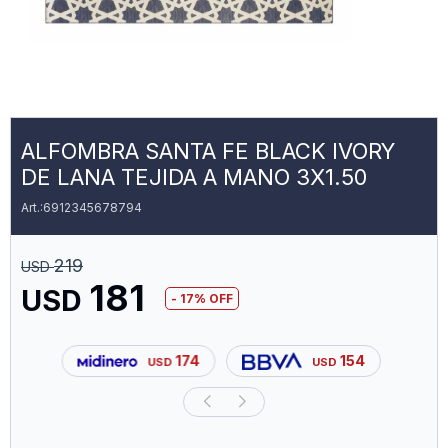
ALFOMBRA SANTA FE BLACK IVORY
DE LANA TEJIDA A MANO 3X1.50
6912345678794
219
USD
181
USD
17
174
154
USD
USD