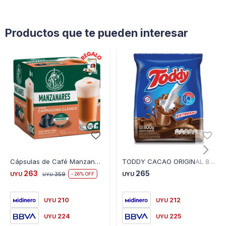
Productos que te pueden interesar
Cápsulas de Café Manzanares Cappuccino X10U
TODDY CACAO ORIGINAL 800 GR
263
265
UYU
359
UYU
26
UYU
210
212
UYU
UYU
224
225
UYU
UYU