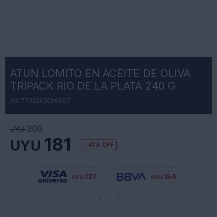
ATUN LOMITO EN ACEITE DE OLIVA
TRIPACK RIO DE LA PLATA 240 G
7730205096067
309
UYU
181
UYU
41
127
154
UYU
UYU