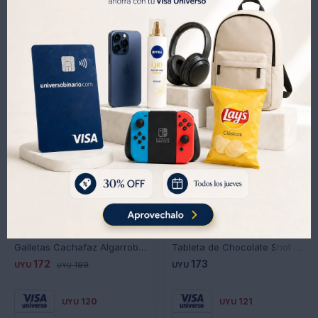
Productos que te pueden interesar
Galletas Cachafaz Algarroba 100% Integral
Tableta de Chocolate Shot 170GRS
172
173
UYU
199
UYU
UYU
120
121
UYU
UYU