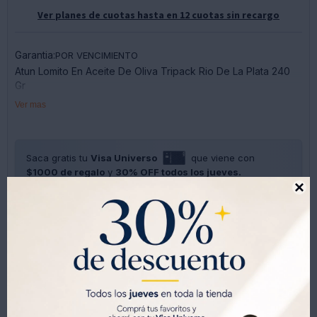
Ver planes de cuotas hasta en 12 cuotas sin recargo
Garantia:
POR VENCIMIENTO
Atun Lomito En Aceite De Oliva Tripack Rio De La Plata 240
Gr
Ver mas
Saca gratis tu
Visa Universo
que viene con
$1000 de regalo
y
30% OFF todos los jueves.

SOLO CON LA CÉDULA , GRATIS POR 1 AÑO .
SOLICITALA AQUÍ




Métodos y costos de envíos