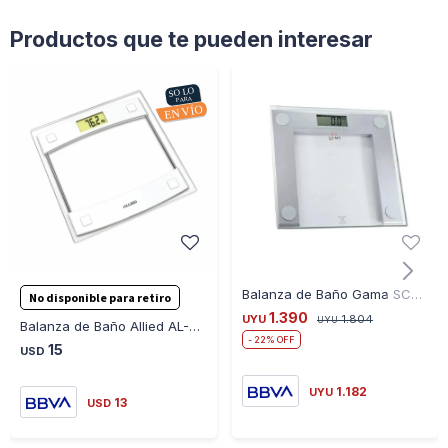
Productos que te pueden interesar
Balanza de Baño Gama SCG-400 150KG
No disponible para retiro
1.390
UYU
1.804
UYU
Balanza de Baño Allied AL-BS27 150KG
22
15
USD
1.182
UYU
13
USD