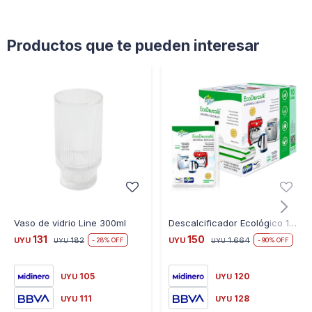
Productos que te pueden interesar
Vaso de vidrio Line 300ml
Descalcificador Ecológico 10 Sobres Limpiador Cafeteras Jarras Lavavajillas y Mas
131
150
UYU
182
UYU
1.664
28
90
UYU
UYU
105
120
UYU
UYU
111
128
UYU
UYU