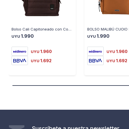
Bolso Cali Capitoneado con Correa
BOLSO MALIBÚ CUOIO 
1.990
1.990
UYU
UYU
1.960
1.960
UYU
UYU
1.692
1.692
UYU
UYU
Suscríbete a nuestra newsletter