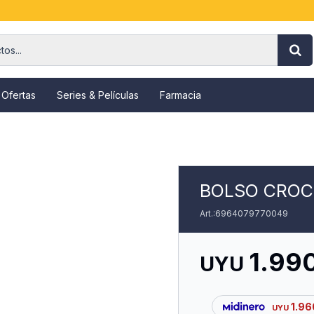
 Ofertas
Series & Películas
Farmacia
BOLSO CROC
6964079770049
1.99
UYU
1.96
UYU