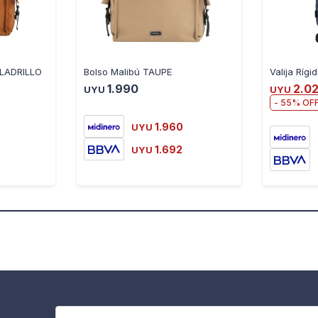
LADRILLO
Bolso Malibú TAUPE
1.990
2.0
UYU
UYU
55
1.960
UYU
1.692
UYU