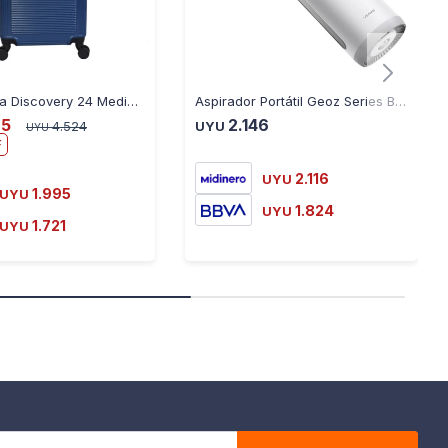
Valija Rígida Discovery 24 Mediana - AZUL
Aspirador Portátil Geoz Series Blanco - BLANCO
25
2.146
4.524
UYU
UYU
2.116
UYU
1.995
UYU
1.824
UYU
1.721
UYU