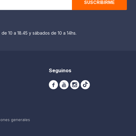
SUSCRIBIRME
 de 10 a 18.45 y sábados de 10 a 14hs.
Seguinos



iones generales