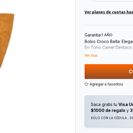
Ver planes de cuotas has
Garantia:
1 AÑO
Bolso Croco Bella: Eleg
En Tono Camel Destaca 
Que Aporta Sofisticación
Ver mas
Estructurado Combina Es
Tanto En La Rutina Diar
Cuenta Con Amplias Asa
C
Interior Espacioso Que 
Practicidad. El Bolso Cr
Buscan Un Accesorio Ver
Saca gratis tu
Visa U
$1000 de regalo
y
3
SOLO CON LA CÉDULA , GR