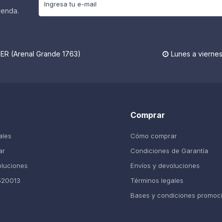
ienda.
R (Arenal Grande 1763)
Lunes a viernes

Comprar
ales
Cómo comprar
ar
Condiciones de Garantía
oluciones
Envíos y devoluciones
520013
Términos legales
Bases y condiciones promoc