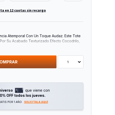
ta en 12 cuotas sin recargo
ancia Atemporal Con Un Toque Audaz. Este Tote
Por Su Acabado Texturizado Efecto Cocodrilo,
 Y Personalidad A Cualquier Outfit. Su Diseño
tilo Y Funcionalidad, Ideal Para Acompañarte
ia Como En Ocasiones Especiales.
s Para Llevarlo Cómodamente Al Hombro Y Un
OMPRAR
1
Permite Organizar Todos Tus Esenciales Con
oco Bella Es La Elección Perfecta Para Quienes
sátil, Moderno Y Con Carácter.
niverso
que viene con
0% OFF todos los jueves.
ATIS POR 1 AÑO .
SOLICITALA AQUÍ