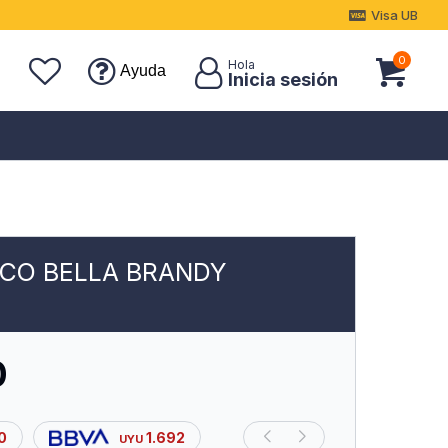
Visa UB
0
Ayuda
CO BELLA BRANDY
0
0
1.692
UYU