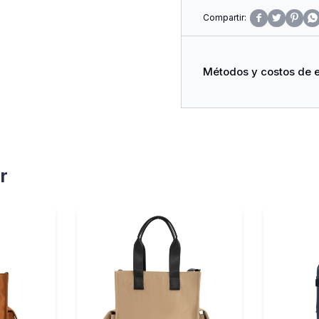




Métodos y costos de 
r