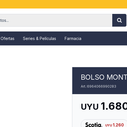
 Ofertas
Series & Películas
Farmacia
BOLSO MONT
6964066990283
1.68
UYU
1.260
UYU