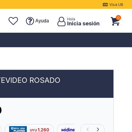
Visa UB
0
Ayuda
EVIDEO ROSADO
0
1.260
1.380
UYU
UYU