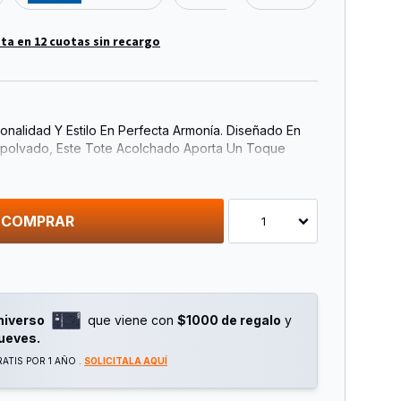
ta en 12 cuotas sin recargo
onalidad Y Estilo En Perfecta Armonía. Diseñado En
polvado, Este Tote Acolchado Aporta Un Toque
alquier Look. Su Estructura Ligera Pero Resistente
ñero Ideal Para El Día A Día, Ya Sea Para Ir Al
O Una Salida Casual.
COMPRAR
1
 Para Llevarlo Cómodamente Al Hombro, Un Interior
Organizar Tus Esenciales Con Facilidad Y Un Acabado
Por Su Elegancia Discreta. El Bolso Montevideo Es La
e Practicidad Y Diseño Contemporáneo.
niverso
que viene con
$1000 de regalo
y
jueves.
ATIS POR 1 AÑO .
SOLICITALA AQUÍ