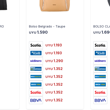
RO
Bolso Belgrado - Taupe
BOLSO CL
1.590
1.6
UYU
UYU
1.193
UYU
1.193
UYU
1.290
UYU
1.352
UYU
1.352
UYU
1.352
UYU
1.352
UYU
1.352
UYU