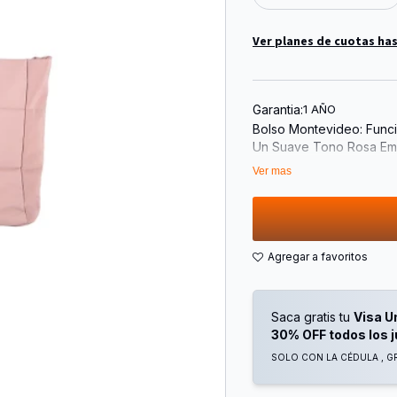
Ver planes de cuotas has
Garantia:
1 AÑO
Bolso Montevideo: Funci
Un Suave Tono Rosa Em
Moderno Y Delicado A Cu
Ver mas
Lo Convierte En El Compa
Trabajo, La Universidad 
Cuenta Con Amplias Asas
Espacioso Que Permite 
Minimalista Que Destaca 
Combinación Perfecta D
Saca gratis tu
Visa U
30% OFF todos los 
SOLO CON LA CÉDULA , GR