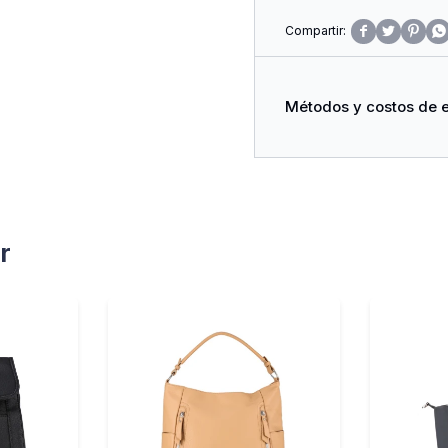




Métodos y costos de 
r