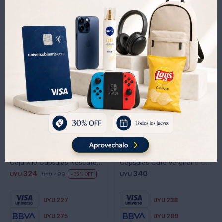
Productos que te pueden interesar
Caja X10 Cápsulas Nescafé Dolce Gusto Cappuccino
Cápsulas Café Vergnano Cremoso 10U Compatible Nespresso
324
340
UYU
499
UYU
35
UYU
227
238
UYU
UYU
275
289
UYU
UYU