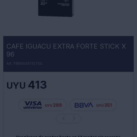
CAFE IGUACU EXTRA FORTE STICK X
96
7896045113750
413
UYU
289
351
UYU
UYU
Ver planes de cuotas hasta en 12 cuotas sin recargo