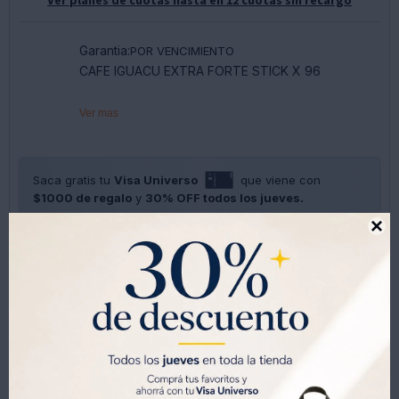
Garantia:
POR VENCIMIENTO
CAFE IGUACU EXTRA FORTE STICK X 96
Ver mas
Saca gratis tu
Visa Universo
que viene con
$1000 de regalo
y
30% OFF todos los jueves.
SOLO CON LA CÉDULA , GRATIS POR 1 AÑO .
SOLICITALA AQUÍ





Métodos y costos de envíos