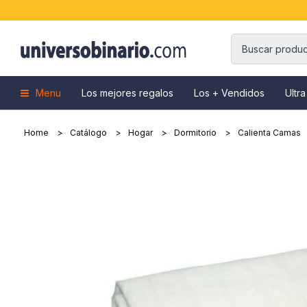
Menu
Los mejores regalos
Los + Vendidos
Ultra
Home
Catálogo
Hogar
Dormitorio
Calienta Camas