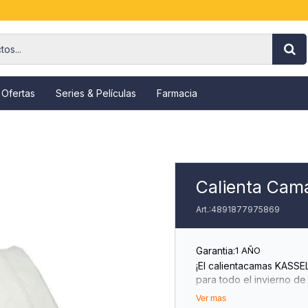
 Ofertas
Series & Películas
Farmacia
Calienta Cama
4891877975869
Garantia:
1 AÑO
¡El calientacamas KASSEL
para todo el invierno de
regular la temperatura c
Ver mas
descanso.