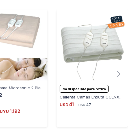
Calienta Cama Microsonic 2 Plazas Tela Poliester S.seguridad
No disponible para retiro
2
Calienta Camas Enxuta CCENX20 2 Plazas con Protección
41
USD
47
USD
1.192
UYU