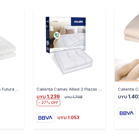
Calienta Camas 1 Plaza Futura FUT-CC105
Calienta Camas Allied 2 Plazas BW02
1.239
1.40
UYU
1.708
UYU
UYU
27
1.053
UYU