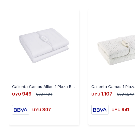
Calienta Camas Allied 1 Plaza BW01
949
1.107
UYU
1.104
UYU
1.247
UYU
UYU
807
941
UYU
UYU