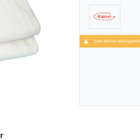
Caracteristicas:
- MEDIDA: 150 x 170cm
- Selector de temperatur
- Sistema inteligente de
- Material Polyester
Este artículo está agotad
r