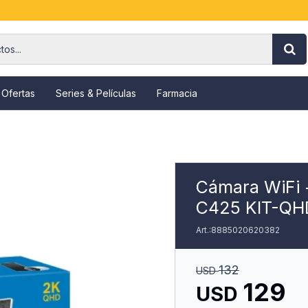
 Ofertas
Series & Películas
Farmacia
Cámara WiFi 
C425 KIT-QHD
8885020620382
132
USD
129
USD