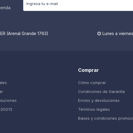
ienda.
R (Arenal Grande 1763)
Lunes a viernes

Comprar
ales
Cómo comprar
ar
Condiciones de Garantía
oluciones
Envíos y devoluciones
520013
Términos legales
Bases y condiciones promoc