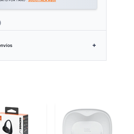
 Hasta 512 Gb (No Incluida), Almacenamiento En
ATIS POR 1 AÑO .
SOLICITALA AQUÍ
Personas, Mascotas, Vehículos, Zonas De
Ghz
-128, Wpa/Wpa2-Psk
able De 10000 Mah + Panel Solar Tapo A201
 Google Assistant, Amazon Alexa
envíos
6
miento: -20 #8451; ~ 45 #8451;
Cámara, Panel Solar, Soporte, Anclajes, Cable
 Rcm, Entre Otras