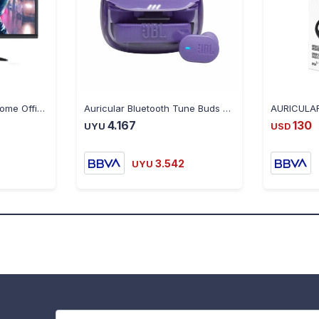
Monitor Shot Gaming Home Office SG215E06-LED,FullHD, 21.5"
Auricular Bluetooth Tune Buds 2 Ghost - Violeta - JBLTBUDS2G - VIOLETA
4.167
130
UYU
USD
3.542
UYU