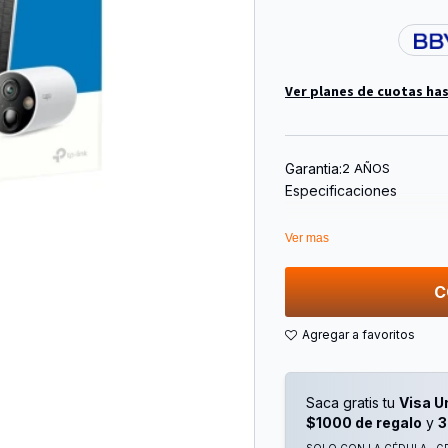
Ver planes de cuotas has
Garantia:
2 AÑOS
Especificaciones
Marca: Tp-Link
Ver mas
Modelo: Tapo C425 Kit
Tipo: Cámara Wifi + Pane
Sensor De Imagen: Starl
C
Lentes: Distancia Focal 2
Campo De Visión: 150° (Di
Visión Nocturna: Led Ir 
Iluminación: 4 Leds Ir, 
Resolución Máxima: 2k 
Saca gratis tu
Visa U
Compresión De Video: H
$1000 de regalo
y
3
Audio: Micrófono Y Alta