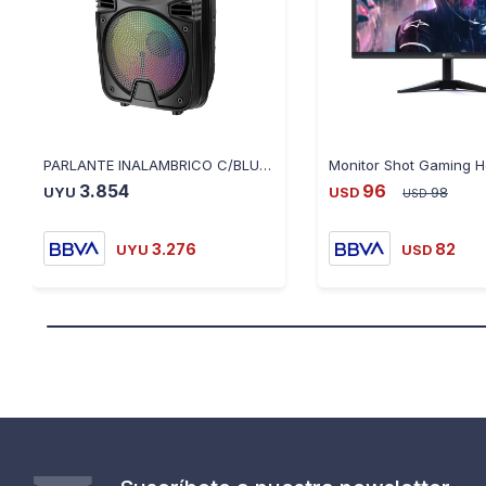
PARLANTE INALAMBRICO C/BLUETOOTH ZQS12149
3.854
96
UYU
USD
98
USD
3.276
82
UYU
USD