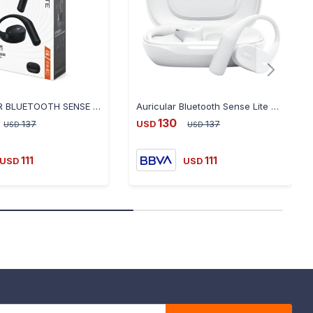
AURICULAR BLUETOOTH SENSE LITE OPEN SOUND - NEGRO- JBLSENSELITEBLKAM - NEGRO
Auricular Bluetooth Sense Lite Open Sound - Blanco- JBLSENSE - BLANCO
130
137
USD
137
USD
USD
111
111
USD
USD