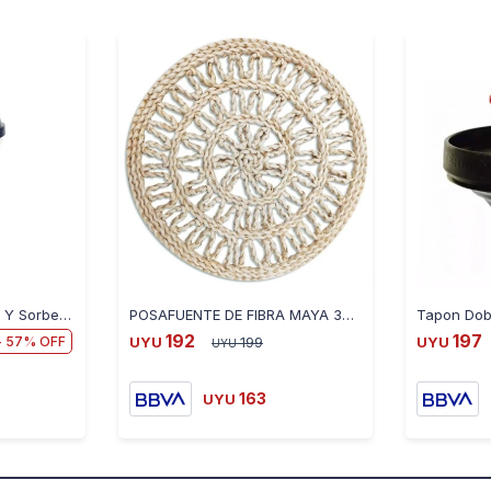
Vaso Trendy Con Tapa Y Sorbete 450ML - NEGRO
POSAFUENTE DE FIBRA MAYA 38CM HP1398
192
197
57
UYU
199
UYU
UYU
163
UYU