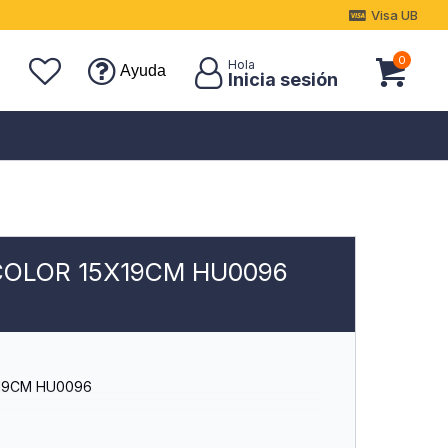
Visa UB
0
Ayuda
COLOR 15X19CM HU0096
19CM HU0096