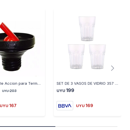
Tapon Doble Accion para Termo R-evolution
SET DE 3 VASOS DE VIDRIO 357 ML
199
203
UYU
UYU
167
169
UYU
UYU