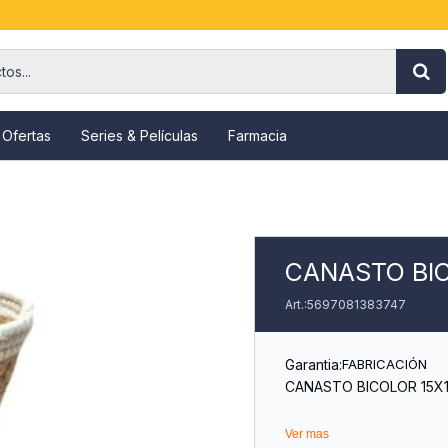
 Ofertas
Series & Películas
Farmacia
CANASTO BI
5697081383747
Garantia:
FABRICACIÓN
CANASTO BICOLOR 15X
Ver mas