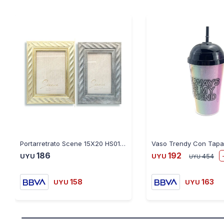
Portarretrato Scene 15X20 HS0157 Varios Colores
186
192
UYU
UYU
454
UYU
158
163
UYU
UYU